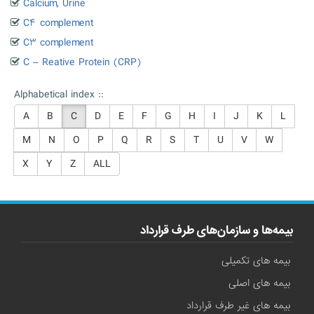
Calcium, Urine
C۴ complement
C۳ complement
C – Reative Protein (CRP)
Alphabetical index ::
A
B
C
D
E
F
G
H
I
J
K
L
M
N
O
P
Q
R
S
T
U
V
W
X
Y
Z
ALL
بیمه‌ها و سازمان‌های طرف قرارداد
بیمه های تکمیلی
بیمه های اصلی
بیمه های غیر طرف قرارداد