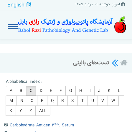
English
امروز: دوشنبه ۱۹ مرداد ۱۴۰۵
تست‌های بالینی
Alphabetical index ::
A
B
C
D
E
F
G
H
I
J
K
L
M
N
O
P
Q
R
S
T
U
V
W
X
Y
Z
ALL
Carbohydrate Antigen ۲۴۲, Serum