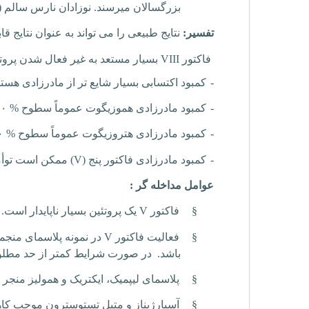
بزرگسالان میرسند. نوزادان نارس سالم (۳۶- ۳۰ هفته بارداری) ممکن است سطح مرزی کم یا کمی کاهش یافته داشته باشند
تفسیر:
نتایج طبیعی را می تواند به عنوان نتایج 
فاکتور
VIII
بسیار مستعد به غیر فعال شدن پروتئ
-
کمبود اکتسابی بسیار شایع تر از مادرزادی هستند (
-
کمبود مادرزادی هموزیگوت عموماً سطوح
۲۰ %
-
کمبود مادرزادی هتروزیگوت عموماً سطوح
۰ %
-
کمبود مادرزادی فاکتور پنج (
V
) ممکن است توأما
عوامل مداخله گر :
§
فاکتور
V
یک پروتئین بسیار ناپایدار است
§
فعالیت فاکتور
V
باشد. در صورت شرایط کمتر از حد مطلو
§
پلاسمای لیپمیک، ایکتریک و همولیز منجر ب
§
آسپارژیناز و متیل تستوسترون موجب ک