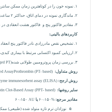
۱.
نمونه خون را در کوتاهترین زمان ممکن سانتریفی
۲.
ماندگاری نمونه در دمای اتاق، حداکثر ۲ ساعت، در دمای یخچال تا ۴ ساعت و در
۳.
مقادیر فاکتور پنج و فاکتور هشت انعقادی در
کاربردهای بالینی:
۱.
تشخیص نقص مادرزادی نادر فاکتور پنج انعقاد
۲.
ارزیابی کمبود اکتسابی مرتبط با بیماری کبدی، م
۳.
بررسی زمان پروترومبین طولانی شده(
ged PT
روش متداول:
(PT- based)
Prothrombin
ed Assay
روش ارجح:
(
ELISA
)
assay
immunesorbent
zyme
سایر روشها:
(PPT- based)
Clot-Based Assay
tin
مقادیر مرجع:
۶۰-۱۵۰%
یا
۶۰-۱۵۰ AU
ü
نوزادان ترم تازه متولد شده (طبیعی) ممک