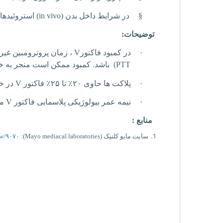
§
در شرایط داخل بدن (
in vivo
) استروئیدها
توضیحات:
·
در کمبود فاکتور
V
، زمان پروترومبین غیر
PTT
) باشد. کمبود ممکن است منجر به خ
·
پلاکت ها حاوی ۲۰
٪
تا ۲۵
٪
فاکتور
V
در خ
·
نیمه عمر بیولوژیکی پلاسمایی فاکتور
V
مابین ۲
منابع :
سايت مايو کلنيک (
laboratories
mediacal
Mayo
):
ew/۹۰۷۰