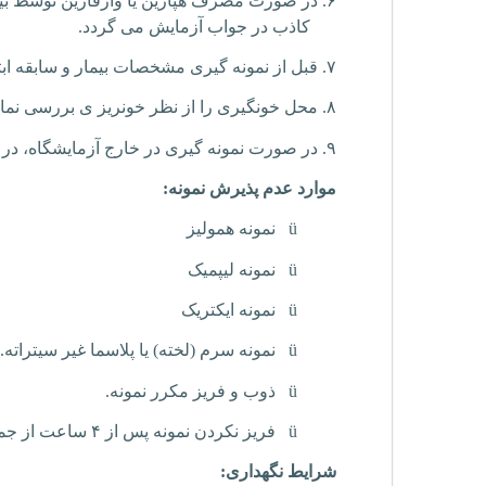
۶.
در صورت مصرف هپارین یا وارفارین توسط بیمار،
کاذب در جواب آزمایش می گردد.
۷.
قبل از نمونه گیری مشخصات بیمار و سابقه ابتلا
۸.
محل خونگیری را از نظر خونریز ی بررسی نمایید
۹.
در صورت نمونه گیری در خارج آزمایشگاه، در کو
موارد عدم پذیرش نمونه:
ü
نمونه همولیز
ü
نمونه لیپمیک
ü
نمونه ایکتریک
ü
نمونه سرم (لخته) یا پلاسما غیر سیتراته.
ü
ذوب و فریز مکرر نمونه.
ü
فریز نکردن نمونه پس از ۴ ساعت از جمع آوری نمونه.
شرایط نگهداری: