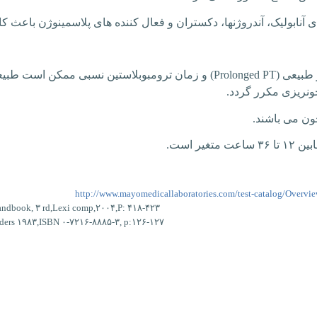
ی آنابولیک، آندروژنها، دکستران و فعال کننده های پلاسمینوژن باعث 
 طبیعی (
Prolonged PT
) و زمان ترومبوبلاستین نسبی ممکن است طبیعی
ونریزی مکرر گردد.
ون می باشند.
۱ تا ۳۶ ساعت متغیر است.
http://www.mayomedicallaboratories.com/test-catalog/Overvi
handbook, ۳
rd,Lexi
comp,۲۰۰۴,P: ۴۱۸-۴۲۳
ders
۱۹۸۳,ISBN ۰-۷۲۱۶-۸۸۸۵-۳, p:۱۲۶-۱۲۷