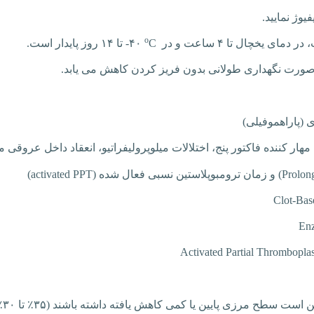
وژ نمایید.
o
C
-۴۰
تا ۱۴ روز پایدار است.
 صورت نگهداری طولانی بدون فریز کردن کاهش می یابد.
ی
(پاراهموفیلی)
هار کننده فاکتور پنج، اختلالات میلوپرولیفراتیو، انعقاد داخل عروقی من
Prolon
) و زمان ترومبوپلاستین نسبی فعال شده (
activated PPT
)
Clot-Bas
En
Activated Partial
Thromboplas
ن است سطح مرزی پایین یا کمی کاهش یافته داشته باشند (۳۵
٪
تا ۳۰
٪