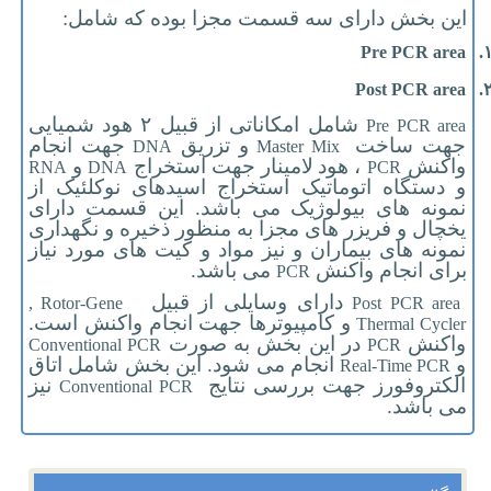
این بخش دارای سه قسمت مجزا بوده که شامل:
Pre PCR area
۱
Post PCR area
۲
شامل امکاناتی از قبیل ۲ هود شمیایی
Pre PCR area
جهت ساخت
و تزریق
جهت انجام
DNA
Master Mix
واکنش
،
هود
لامینار جهت استخراج
و
RNA
DNA
PCR
و دستگاه اتوماتیک استخراج اسیدهای نوکلئیک از
نمونه های بیولوژیک می باشد. این قسمت دارای
یخچال و فریزر های مجزا به منظور ذخیره و نگهداری
نمونه های بیماران و نیز مواد و کیت های مورد نیاز
برای انجام واکنش
می باشد.
PCR
دارای وسایلی از قبیل
, Rotor-Gene
Post PCR area
و کامپیوترها جهت انجام واکنش است.
Thermal Cycler
واکنش
در این بخش به صورت
Conventional PCR
PCR
و
انجام می شود. این بخش شامل اتاق
Real-Time PCR
الکتروفورز جهت بررسی نتایج
نیز
Conventional PCR
می باشد.