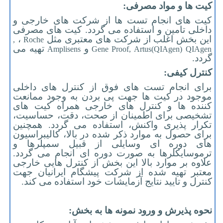
کیت ها و مواد مصرفی:
کیت های انجام تست ها از شرکت های خارجی و
داخلی تامین و استفاده می گردد. کیت های مصرفی
این بخش اغلب از شرکت های معتبری مثل
،
,
Roche
و
تهیه می
Amplisens
Gene Proof, Artus(QIAgen)
QIAgen
گردد.
کنترل کیفی:
برای انجام تست های فوق از کنترل های داخلی
موجود در کیت ها جهت پی بردن به وجود ممانعت
کننده ها و کنترل های خارجی همراه کیت های
تشخیصی برای اطمینان از صحت، دقت، حساسیت،
تکرار پذیری واکنش، استفاده می گردد. همچنین
برای حصول به موارد ذکر شده در بالا، کالیبراسیون
های دوره ای وسایلی از قبیل سمپلرها و
ترموسایکلرها به صورت دوره ای انجام می گردد.
علاوه بر موارد بالا این بخش از کنترل هایی خارجی
معتبر تهیه شده از شرکت پیشگام ایرانیان جهت
کنترل و تایید نتایج آزمایشات خود استفاده می کند.
نحوه پذیرش و ورود نمونه ها به بخش: