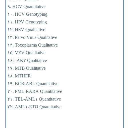
۹. HCV Quantitative
۱۰. HCV Genotyping
۱۱. HPV Genotyping
۱۲. HSV Qualitative
۱۳. Parvo Virus Qualitative
۱۴. Toxoplasma Qualitative
۱۵. VZV Qualitative
۱۶. JAK۲ Qualitative
۱۷. MTB Qualitative
۱۸. MTHFR
۱۹. BCR-ABL Quantitative
۲۰. PML-RARA Quantitative
۲۱. TEL-AML۱ Quantitative
۲۲. AML۱-ETO Quantitative