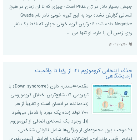
جهش بسیار نادر در ژن PIGZ است؛ چیزی که تا آن زمان در هیچ
انسانی گزارش نشده بود.به این گروه خونی نادر نام Gwada
Negative داده شد؛ نادرترین گروه خونی جهان که فقط یک نفر
روی زمین آن را دارد. او تنها می ...
۱۴۰۴/۰۷/۱۰
حذف انتخابی کروموزوم ۲۱: از رؤیا تا واقعیت
آزمایشگاهی
مقدمه⬅️سندرم داون (Down syndrome) یا
تریزومی ۲۱، شایع‌ترین اختلال کروموزومی
زنده‌مانده در انسان است و تقریباً از هر
۷۰۰ تولد زنده یک مورد را شامل می‌شود
[۱]. وجود یک نسخه‌ی اضافی از کروموزوم
۲۱ موجب بروز مجموعه‌ای از ویژگی‌ها شامل ناتوانی شناختی،
نقایص قلبی مادرزادی، اختلالات متابولیک و افزایش آسیب‌پذیری