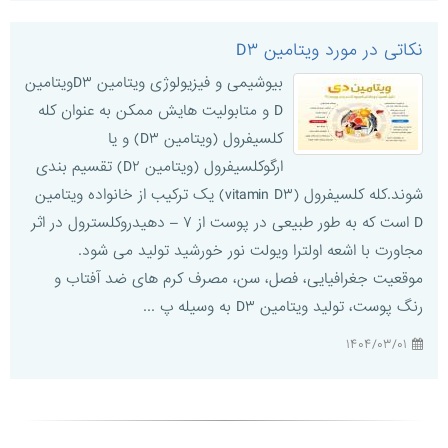
نکاتی در مورد ویتامین D۳
بیوشیمی و فیزیولوژی ویتامین D۳ویتامین
D و متابولیت هایش ممکن به عنوان کله
کلسیفرول (ویتامین D۳) و یا
ارگوکلسیفرول (ویتامین D۲) تقسیم بندی
شوند.کله کلسیفرول (vitamin D۳) یک ترکیب از خانواده ویتامین
D است که به طور طبیعی در پوست از ۷ – دهیدروکلسترول در اثر
مجاورت با اشعه اولترا ویولت نور خورشید تولید می شود.
موقعیت جغرافیایی، فصل، سن، مصرف کرم های ضد آفتاب و
رنگ پوست، تولید ویتامین D۳ به وسیله پ ...
۱۴۰۴/۰۳/۰۱