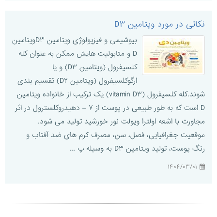
نکاتی در مورد ویتامین D۳
بیوشیمی و فیزیولوژی ویتامین D۳ویتامین
D و متابولیت هایش ممکن به عنوان کله
کلسیفرول (ویتامین D۳) و یا
ارگوکلسیفرول (ویتامین D۲) تقسیم بندی
شوند.کله کلسیفرول (vitamin D۳) یک ترکیب از خانواده ویتامین
D است که به طور طبیعی در پوست از ۷ – دهیدروکلسترول در اثر
مجاورت با اشعه اولترا ویولت نور خورشید تولید می شود.
موقعیت جغرافیایی، فصل، سن، مصرف کرم های ضد آفتاب و
رنگ پوست، تولید ویتامین D۳ به وسیله پ ...
۱۴۰۴/۰۳/۰۱