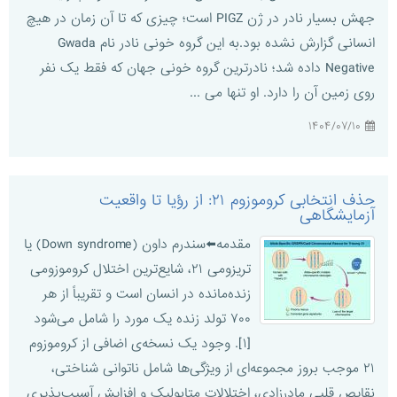
جهش بسیار نادر در ژن PIGZ است؛ چیزی که تا آن زمان در هیچ
انسانی گزارش نشده بود.به این گروه خونی نادر نام Gwada
Negative داده شد؛ نادرترین گروه خونی جهان که فقط یک نفر
روی زمین آن را دارد. او تنها می ...
۱۴۰۴/۰۷/۱۰
حذف انتخابی کروموزوم ۲۱: از رؤیا تا واقعیت
آزمایشگاهی
مقدمه⬅️سندرم داون (Down syndrome) یا
تریزومی ۲۱، شایع‌ترین اختلال کروموزومی
زنده‌مانده در انسان است و تقریباً از هر
۷۰۰ تولد زنده یک مورد را شامل می‌شود
[۱]. وجود یک نسخه‌ی اضافی از کروموزوم
۲۱ موجب بروز مجموعه‌ای از ویژگی‌ها شامل ناتوانی شناختی،
نقایص قلبی مادرزادی، اختلالات متابولیک و افزایش آسیب‌پذیری