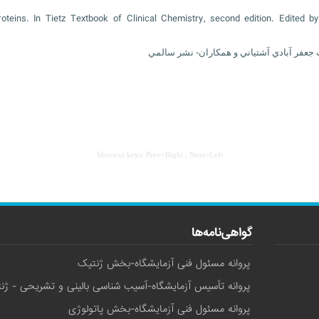
oproteins. In Tietz Textbook of Clinical Chemistry, second edition. Edite
Shortcut keys: Prev=Right , Next=Left
گواهی‌نامه‌ها
پروانه مسئول فنی آزمایشگاه-بخش ژنتیک
پروانه تأسیس آزمایشگاه-آسیب شناسی بالینی و تشریحی - ژن
پروانه مسئول فنی آزمایشگاه-بخش پاتولوژی