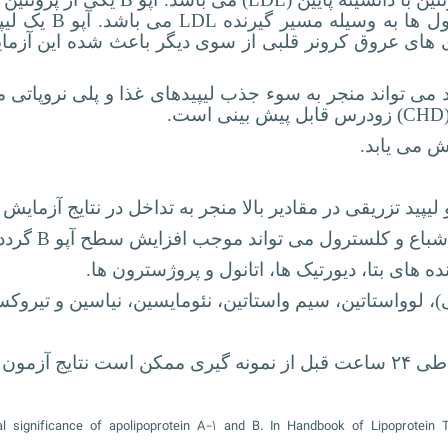
ول ها به وسیله مسیر گیرنده
LDL
می باشد. آپو
B
یک لیپ
 های عروق کرونر قلبی از سوی دیگر باعث شده این آزمای
ید می تواند منجر به سوء جذب لیپیدهای غذا و پلی نروپاتی می 
(CHD
زودرس قابل پیش بینی است.
 می یابد.
لیپید تزریقی در مقادیر بالا منجر به تداخل در نتایج آزمای
اشباع و کلسترول می تواند موجب افزایش سطح آپو
B
گردد.
ده های بتا، دیورتیک ها، اتانول و پروژسترون ها.
، لوواستاتین، سیم واستاتین، نئومایسین، نیاسین و تیروکس
l significance of apolipoprotein A-۱ and B. In Handbook of Lipoprotein 