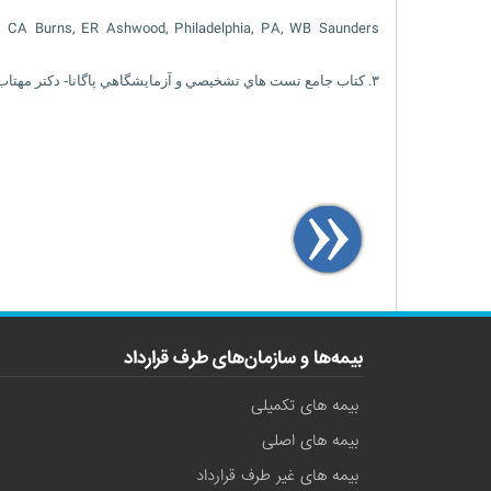
d by CA Burns, ER Ashwood, Philadelphia, PA, WB Saunders
۳. کتاب جامع تست هاي تشخيصي و آزمايشگاهي پاگانا- دکتر مهتاب جعفر آبادي آشتياني و همکاران- نشر سالمي
بیمه‌ها و سازمان‌های طرف قرارداد
بیمه های تکمیلی
بیمه های اصلی
بیمه های غیر طرف قرارداد