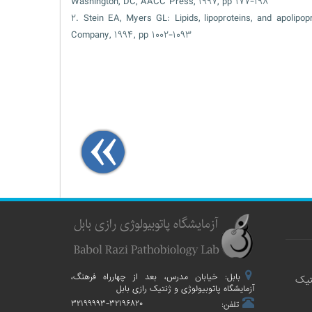
Washington, DC, AACC Press, ۱۹۹۷, pp ۱۷۷-۱۹۸
۲. Stein EA, Myers GL: Lipids, lipoproteins, and apolip
Company, ۱۹۹۴, pp ۱۰۰۲-۱۰۹۳
بابل: خیابان مدرس، بعد از چهارراه فرهنگ،
تیک
آزمایشگاه پاتوبیولوژی و ژنتیک رازی بابل
۳۲۱۹۹۹۹۳-۳۲۱۹۶۸۲۰
تلفن: