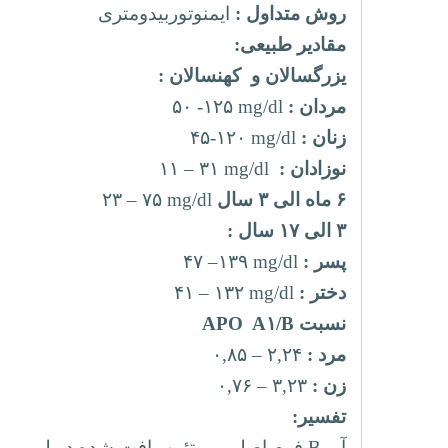
روش متداول :
ایمنوتوربیدومتری
مقادیر طبیعی:
یزرگسالان و کهنسالان :
مردان :
mg/dl
۱۲۵
-
۵۰
زنان :
mg/dl
۱۲۰
-
۴۵
نوزادان :
۳۱ mg/dl
–
۱۱
۶ ماه الی ۳ سال
mg/dl
۷۵
–
۲۳
۳ الی ۱۷ سال :
پسر :
mg/dl
۱۳۹
–
۴۷
دختر :
mg/dl
۱۳۲
–
۴۱
نسبت
APO A۱/B
مرد :
۲,۲۴
–
۰,۸۵
زن :
۳,۲۳
–
۰,۷۶
تفسیر:
آپو
B
فرم اصلی پروتئین یافت شده در لیپوپروتئی