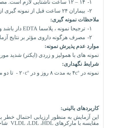
۱-
۱۴
–
۱۲ ساعت ناشتایی لازم است. مصرف آب مجاز است.
۲-
بیماران ۲۴ ساعت قبل از نمونه گیری از مصرف الکل اجتناب نمایید. همچنین به وی گوشزد کنید که مجاز به کشیدن سیگار نمی باشد.
ملاحظات نمونه گیری:
۱-
ترجیحا نمونه ، پلاسما
EDTA
دار باشد و
۲-
مصرف هرگونه داروی مؤثر بر نتایج آزما
موارد عدم پذیرش نمونه:
نمونه های با همولیز و زردی (ایکتر) شدید مور
شرایط نگهداری:
◦
◦
نمونه در
c
۴ به مدت ۸ روز و در
c
۲۰ - تا دو ماه پایدار است.
کاربردهای بالینی:
این آزمایش به منظور ارزیابی احتمال خطر 
مقایسه با مارکرهای
HDL
،
LDL
،
VLDL
شاخص