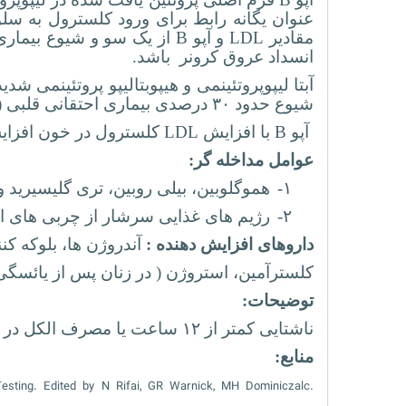
عنوان یگانه رابط برای ورود کلسترول به سل
مقادیر
LDL
و آپو
B
از یک سو و شیوع بیماری
انسداد عروق کرونر باشد.
آبتا لیپوپروتئینمی و هیپوبتالیپو پروتئینمی شد
شیوع حدود ۳۰ درصدی بیماری احتقانی قلبی
)
آپو
B
با افزایش
LDL
کلسترول در خون افزایش
عوامل مداخله گر:
۱-
هموگلوبین، بیلی روبین، تری گلیسیرید و 
۲-
رژیم های غذایی سرشار از چربی های 
داروهای افزایش دهنده :
آندروژن ها، بلوکه کنن
کلسترآمین، استروژن ( در زنان پس از یائسگی)
توضیحات:
ناشتایی کمتر از ۱۲ ساعت یا مصرف الکل در طی ۲۴ ساعت قبل از نمونه گیری ممکن است نتایج آزمون را نامعتبر سازد.
منابع:
Testing. Edited by N Rifai, GR Warnick, MH Dominiczalc.