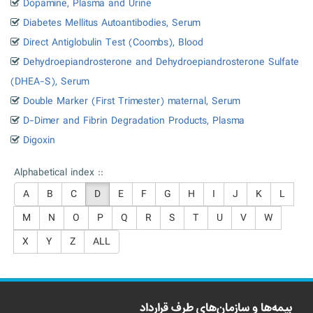
Dopamine, Plasma and Urine
Diabetes Mellitus Autoantibodies, Serum
Direct Antiglobulin Test (Coombs), Blood
Dehydroepiandrosterone and Dehydroepiandrosterone Sulfate
(DHEA-S), Serum
Double Marker (First Trimester) maternal, Serum
D-Dimer and Fibrin Degradation Products, Plasma
Digoxin
Alphabetical index ::
A
B
C
D
E
F
G
H
I
J
K
L
M
N
O
P
Q
R
S
T
U
V
W
X
Y
Z
ALL
بیمه‌ها و سازمان‌های طرف قرارداد