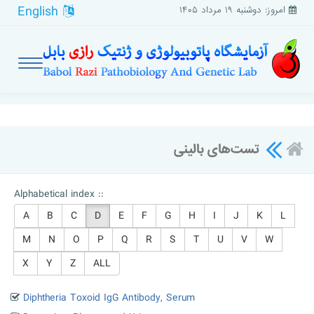
English
امروز: دوشنبه ۱۹ مرداد ۱۴۰۵
تست‌های بالینی
Alphabetical index ::
A
B
C
D
E
F
G
H
I
J
K
L
M
N
O
P
Q
R
S
T
U
V
W
X
Y
Z
ALL
Diphtheria Toxoid IgG Antibody, Serum