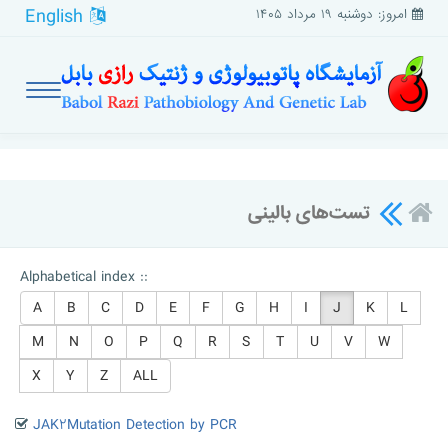
English
امروز: دوشنبه ۱۹ مرداد ۱۴۰۵
تست‌های بالینی
Alphabetical index ::
A
B
C
D
E
F
G
H
I
J
K
L
M
N
O
P
Q
R
S
T
U
V
W
X
Y
Z
ALL
JAK۲Mutation Detection by PCR