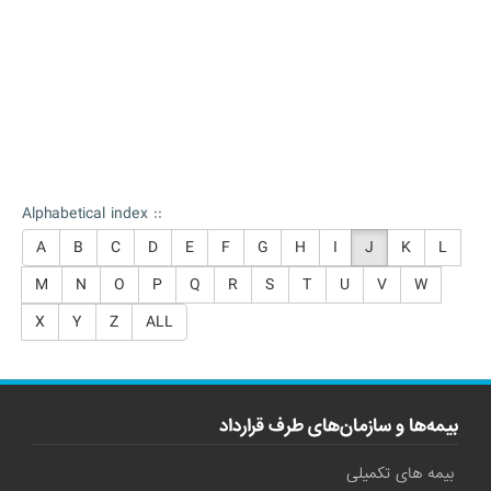
Alphabetical index ::
A
B
C
D
E
F
G
H
I
J
K
L
M
N
O
P
Q
R
S
T
U
V
W
X
Y
Z
ALL
بیمه‌ها و سازمان‌های طرف قرارداد
بیمه های تکمیلی