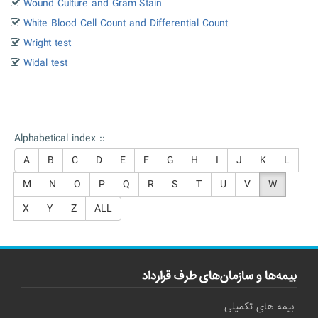
Wound Culture and Gram Stain
White Blood Cell Count and Differential Count
Wright test
Widal test
Alphabetical index ::
A
B
C
D
E
F
G
H
I
J
K
L
M
N
O
P
Q
R
S
T
U
V
W
X
Y
Z
ALL
بیمه‌ها و سازمان‌های طرف قرارداد
بیمه های تکمیلی