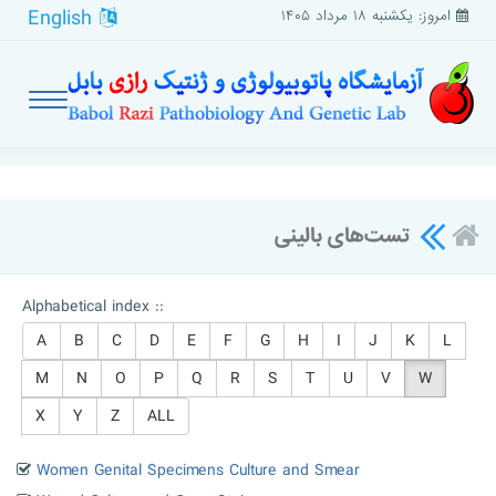
English
امروز: یکشنبه ۱۸ مرداد ۱۴۰۵
تست‌های بالینی
Alphabetical index ::
A
B
C
D
E
F
G
H
I
J
K
L
M
N
O
P
Q
R
S
T
U
V
W
X
Y
Z
ALL
Women Genital Specimens Culture and Smear