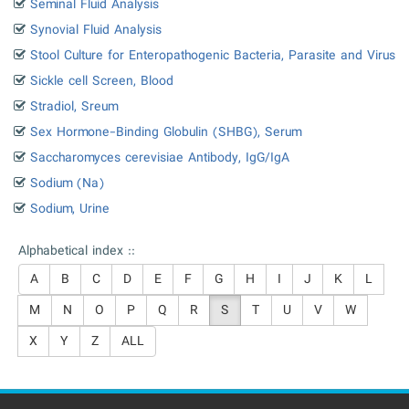
Seminal Fluid Analysis
Synovial Fluid Analysis
Stool Culture for Enteropathogenic Bacteria, Parasite and Virus
Sickle cell Screen, Blood
Stradiol, Sreum
Sex Hormone-Binding Globulin (SHBG), Serum
Saccharomyces cerevisiae Antibody, IgG/IgA
Sodium (Na)
Sodium, Urine
Alphabetical index ::
A
B
C
D
E
F
G
H
I
J
K
L
M
N
O
P
Q
R
S
T
U
V
W
X
Y
Z
ALL