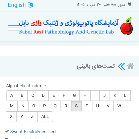
English
امروز: سه شنبه ۲۰ مرداد ۱۴۰۵
تست‌های بالینی
Alphabetical index ::
A
B
C
D
E
F
G
H
I
J
K
L
M
N
O
P
Q
R
S
T
U
V
W
X
Y
Z
ALL
Sweat Electrolytes Test