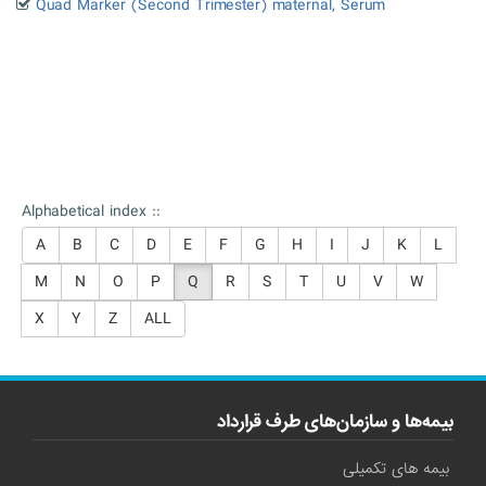
Quad Marker (Second Trimester) maternal, Serum
Alphabetical index ::
A
B
C
D
E
F
G
H
I
J
K
L
M
N
O
P
Q
R
S
T
U
V
W
X
Y
Z
ALL
بیمه‌ها و سازمان‌های طرف قرارداد
بیمه های تکمیلی