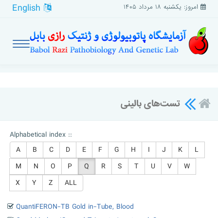
English
امروز: یکشنبه ۱۸ مرداد ۱۴۰۵
تست‌های بالینی
Alphabetical index ::
A
B
C
D
E
F
G
H
I
J
K
L
M
N
O
P
Q
R
S
T
U
V
W
X
Y
Z
ALL
QuantiFERON-TB Gold in-Tube, Blood