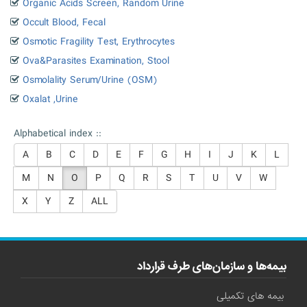
Organic Acids Screen, Random Urine
Occult Blood, Fecal
Osmotic Fragility Test, Erythrocytes
Ova&Parasites Examination, Stool
Osmolality Serum/Urine (OSM)
Oxalat ,Urine
Alphabetical index ::
A
B
C
D
E
F
G
H
I
J
K
L
M
N
O
P
Q
R
S
T
U
V
W
X
Y
Z
ALL
بیمه‌ها و سازمان‌های طرف قرارداد
بیمه های تکمیلی