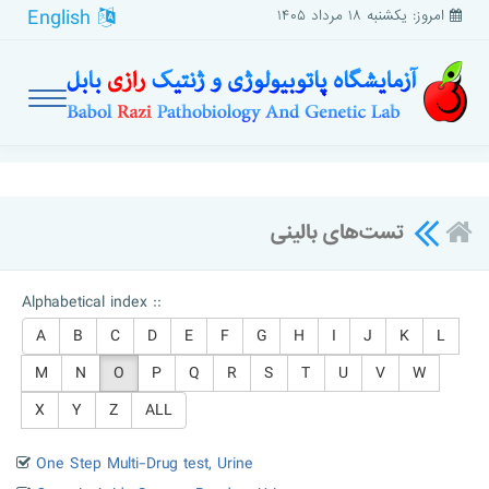
English
امروز: یکشنبه ۱۸ مرداد ۱۴۰۵
تست‌های بالینی
Alphabetical index ::
A
B
C
D
E
F
G
H
I
J
K
L
M
N
O
P
Q
R
S
T
U
V
W
X
Y
Z
ALL
One Step Multi-Drug test, Urine