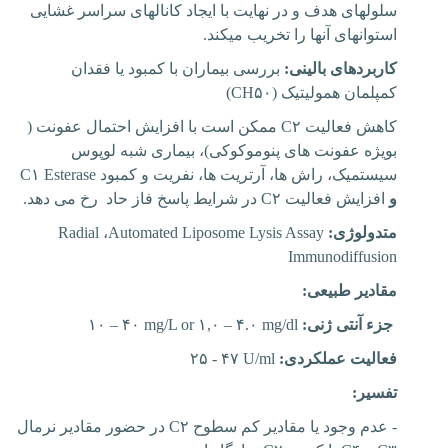
سلول‏های هدف و در نهایت با ایجاد کانال‏های سراسر غشایی
استوانه‏ای آنها را تخریب می‏کند
.
کاربردهای بالینی:
بررسی بیماران با کمبود یا فقدان
کمپلمان همولیتیک (
CH۵۰
)
کاهش فعالیت
C۲
ممکن است با افزایش احتمال عفونت (
بویژه عفونت های پنوموکوکی)، بیماری شبه لوپوس
سیستمیک، راش ها، آرتریت ها، نفریت و کمبود
C۱ Esterase
و
افزایش فعالیت
C۲
در شرایط پاسخ فاز حاد رخ می دهد.
متدولوژی:
Automated Liposome Lysis Assay
،
Radial
Immunodiffusion
مقادیر طبیعی:
جزء آنتی ژنی:
۱۰ – ۴۰ mg/L or ۱,۰ – ۴.۰ mg/dl
فعالیت عملکردی:
۲۵ - ۴۷ U/ml
تفسیر:
- عدم وجود یا مقادیر کم سطوح
C۲
در حضور مقادیر نرمال