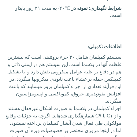
o
شرایط نگهداری: نمونه در
C
-۲۰
به
مدت ۲۱ روز پای
دار
است.
اطلاعات تکمیلی:
سیستم کمپلمان شامل ۳۰ جزء پروتئینی است که بیشترین
غلظت آنها در پلاسما است. این سیستم هم در ایمنی ذاتی و
هم در دفاع بر علیه عوامل میکروبی نقش دارد و با تشکیل
کمپلکس حمله بر غشاء باعث نابودی میکروب‏ها می‏گردد. در
این فرآیند تعدادی از اجزاء کمپلمان بروز می‏نمایند که باعث
افزایش نفوذپذیری عروق، کموتاکسی و اپسونیزاسیون
می‏گردند
.
اجزاء کمپلمان در پلاسما به صورت اشکال غیرفعال هستند
و از
C۱
تا
C۹
شماره‏گذاری شده‏اند. اگرچه به جزئیات وقایع
مولکولی طی فعال شدن آبشار کمپلمان پرداخته نمی‏شود،
اما در اینجا مروری مختصر بر خصوصیات ویژه آن صورت