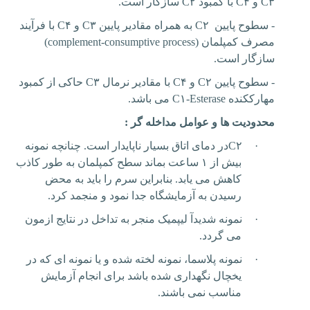
C۳
و
C۴
با کمبود
C۲
سازگار است.
- سطوح پایین
C۲
به همراه مقادیر پایین
C۳
و
C۴
با فرآیند
مصرف کمپلمان (
complement-consumptive process
)
سازگار است.
- سطوح پایین
C۲
و
C۴
با مقادیر نرمال
C۳
حاکی از کمبود
مهارککنده
C۱-Esterase
می باشد.
محدودیت ها و عوامل مداخله گر :
·
C۲
در دمای اتاق بسیار ناپایدار است. چنانچه نمونه
بیش از ۱ ساعت بماند سطح کمپلمان به طور کاذب
کاهش می یابد. بنابراین سرم را باید به محض
رسیدن به آزمایشگاه جدا نمود و منجمد کرد
.
·
نمونه شدیدآ لیپمیک منجر به تداخل در نتایج ازمون
می گردد.
·
نمونه پلاسما، نمونه لخته شده و یا نمونه ای که در
یخچال نگهداری شده باشد برای انجام آزمایش
مناسب نمی باشند.