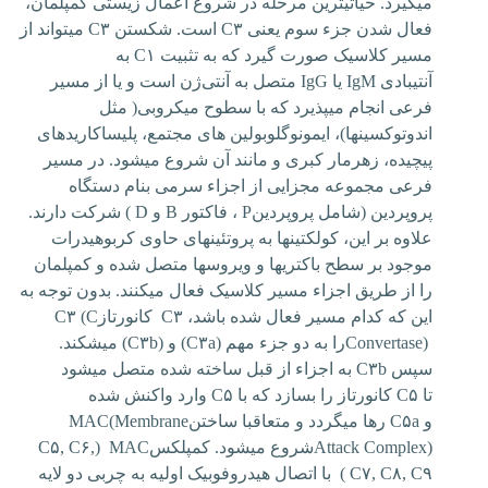
می‏گیرد. حیاتی‏ترین مرحله در شروع اعمال زیستی کمپلمان،
فعال شدن جزء سوم یعنی
C۳
است. شکستن
C۳
می‏تواند از
مسیر کلاسیک صورت گیرد که به تثبیت
C۱
به
آنتی‏بادی
IgM
یا
IgG
متصل به آنتی‏
ژن است و یا از مسیر
فرعی انجام می‏پذیرد که با سطوح میکروبی
)
مثل
اندوتوکسین‏ها
(
، ایمونوگلوبولین های مجتمع، پلی‏ساکاریدهای
پیچیده، زهرمار کبری و مانند آن شروع می‏شود. در مسیر
فرعی مجموعه مجزایی از اجزاء سرمی بنام دستگاه
پروپردین (شامل پروپردین
P
، فاکتور
B
و
( D
شرکت دارند.
علاوه بر این، کولکتین‏ها به پروتئین‏های حاوی کربوهیدرات
موجود بر سطح باکتری‏ها و ویروس‏ها متصل شده و کمپلمان
را از طریق اجزاء مسیر کلاسیک فعال می‏کنند. بدون توجه به
این که کدام مسیر فعال شده باشد،
C۳
کانورتاز
C۳ (C
Convertase)
را به دو جزء مهم
(C۳a)
و
(C۳b)
می‏شکند
.
سپس
C۳b
به اجزاء از قبل ساخته شده متصل می‏شود
تا
C۵
کانورتاز را بسازد که
با
C۵
وارد واکنش شده
و
C۵a
رها می‏گردد و متعاقبا ساختن
MAC(Membrane
Attack Complex)
شروع می‏شود. کمپلکس
MAC
(
C۵, C۶,
C۷, C۸, C۹
)
با اتصال هیدروفوبیک اولیه به چربی دو لایه