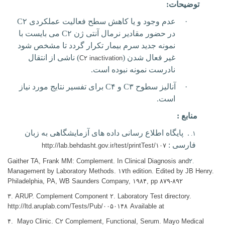
توضیحات:
·
عدم وجود و یا کاهش سطح فعالیت عملکردی
C۲
در حضور مقادیر نرمال آنتی ژن
C۲
می بایست با
نمونه جدید سرم بیمار تکرار گردد تا مشخص شود
غیر فعال شدن (
) ناشی از انتقال
C۲ inactivation
نادرست نمونه نبوده است.
·
آنالیز سطوح
C۳
و
C۴
برای تفسیر نتایج مورد نیاز
است.
منابع :
.
پایگاه اطلاع رسانی داده های آزمایشگاهی به زبان
۱.
فارسی
:
http://lab.behdasht.gov.ir/test/printTest/۱۰۷
Gaither TA, Frank MM: Complement. In Clinical Diagnosis and
۲.
Management by Laboratory Methods. ۱۷th edition. Edited by JB Henry.
Philadelphia, PA, WB Saunders Company, ۱۹۸۴, pp ۸۷۹-۸۹۲
۳. ARUP. Complement Component ۲. Laboratory Test directory.
http://ltd.aruplab.com/Tests/Pub/۰۰۵۰۱۴۸
Available at
۴. Mayo Clinic. C۲ Complement, Functional, Serum. Mayo Medical