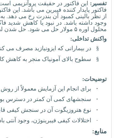
تفسیر:
این فاکتور
در حقیقت پروآنزیمی است ک
فاکتور پایدار کننده فیبرین می باشد. این فاکت
از نظر بالینی کمبود آن بندرت رخ می دهد. به
محلول اوره ۵ مولار حل می شود. حل شدن لخته در کمتر از ۲۴ ساعت غیر طبیعی و گویای کاهش شدید این فاکتور است.
واکنش تداخلی:
§
در بیمارانی که ایزونیازید مصرف می کن
§
سطوح بالای آمونیاک منجر به کاهش ک
توضیحات:
·
برای انجام این آزمایش معمولاً از روش 
·
سنجشهای کمی آن کمتر در دسترس بوده
·
نوع هتروزیگوت آن در سنجش کیفی قاب
·
اختلالات کیفی فیبرینوژن، وجود آنتی بادی بر علیه ف
منابع: