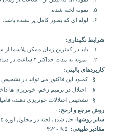
۵.
نمونه لخته شده
.
۶.
لوله ای که بطور کامل پر نشده باشد.
شرایط نگهداری:
۱.
باید در کمترین زمان ممکن پلاسما از س
۲.
نمونه به مدت حداکثر ۴ ساعت در دمای ۴ درجه سانتی گراد پایدار است. و جهت نگهداری بیش از آن، بایست در فریزر قرار گیرد.
کاربردهای بالینی:
§
کمبود این فاکتور می تواند در تشخیص 
§
اختلال در ترمیم زخم، خونریزی ها دا
§
تشخیص اختلالات خونریزی دهنده فامیلیا
روش مرجع و ارجح: -
سایر روشها:
حل شدن لخته در محلول اوره ۵ مولار (کیفی)، فتومتریک (کمی)
مقادیر طبیعی:
۵
% -
۲
%