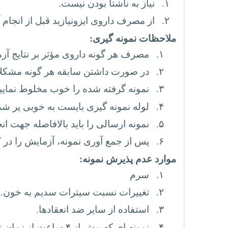
۱.
نیاز به ناشتا بودن نیست.
۲.
از مصرف داروی ایزونیازید قبل از انجام 
ملاحظات نمونه گیری:
۱.
مصرف هر گونه داروی مؤثر بر نتایج آزم
۲.
در صورت داشتن سابقه هر گونه مشکلات 
۳.
نمونه گرفته شده را خوب مخلوط نمایید ( ظرف یا لوله 
۴.
لوله نمونه گیری بایست به خوبی پر شد
۵.
نمونه ارسالی را باید بالافاصله جهت ان
۶.
پس از جمع آوری نمونه، آزمایش را در 
موارد عدم پذیرش نمونه:
۱.
سرم
۲.
تغییرات نسبت سیترات سدیم به خون
.
۳.
استفاده از سایر ضد انعقادها
.
۴.
نمونه ای که بیش از ۴ ساعت از زمان نمونه گیری آن گذشته باشد.