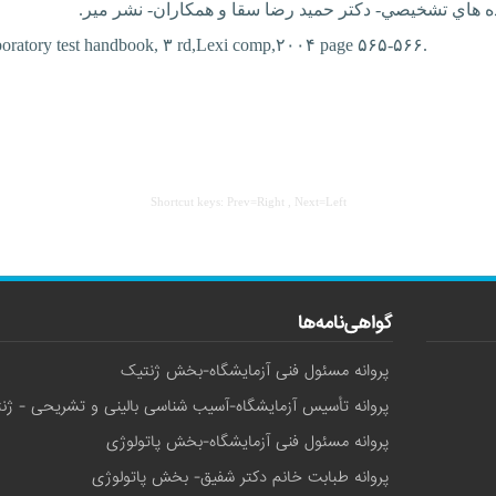
ه هاي تشخيصي- دکتر حميد رضا سقا و همکاران- نشر مير.
oratory test handbook, ۳
rd,Lexi
comp,۲۰۰۴ page ۵۶۵-۵۶۶.
Shortcut keys: Prev=Right , Next=Left
گواهی‌نامه‌ها
پروانه مسئول فنی آزمایشگاه-بخش ژنتیک
پروانه تأسیس آزمایشگاه-آسیب شناسی بالینی و تشریحی - ژن
پروانه مسئول فنی آزمایشگاه-بخش پاتولوژی
پروانه طبابت خانم دکتر شفیق- بخش پاتولوژی