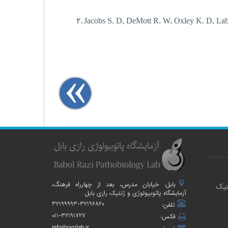
۲.
Jacobs S. D,
DeMott
R. W, Oxley K. D, Lab
بابل: خیابان مدرس، بعد از چهارراه فرهنگ،
تیک
آزمایشگاه پاتوبیولوژی و ژنتیک رازی بابل
۳۲۱۹۹۹۹۳-۳۲۱۹۶۸۲۰
تلفن:
۰۱۱-۳۲۱۹۱۷۲۷
فکس:
info@razilab.ir