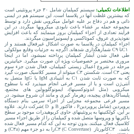
اطلاعات تکمیلی:
سیستم کمپلمان شامل ۳۰ جزء پروتئینی است
که بیشترین غلظت آنها در پلاسما است. این سیستم هم در ایمنی
ذاتی و هم در دفاع بر علیه عوامل میکروبی نقش دارد و توسط
مجموعه حمله بر غشاء باعث نابودی میکروب‏ها می‏گردد. در این
فرآیند تعدادی از اجزاء کمپلمان بروز می‏نمایند که باعث افزایش
نفوذپذیری عروق، کموتاکسی و اپسونیزاسیون می‏گردند
.
اجزاء کمپلمان در پلاسما به صورت اشکال غیرفعال هستند و از
C۱
تا
C۹
شماره‏گذاری شده‏اند. اگرچه به جزئیات وقایع مولکولی
طی فعال شدن آبشار کمپلمان پرداخته نمی‏شود، اما در اینجا
مروری مختصر بر خصوصیات ویژه آن صورت می‏گیرد. حیاتی‏ترین
مرحله در شروع اعمال زیستی کمپلمان، فعال شدن جزء سوم
یعنی
C۳
است. شکستن
C۳
می‏تواند از مسیر کلاسیک صورت گیرد
که به صورت ثابت شدن
C۱
به آنتی‏بادی
IgM
یا
IgG
متصل به
آنتی‏
ژن است و یا از مسیر فرعی انجام می‏پذیرد که با سطوح
میکروبی
)
مثل اندوتوکسین‏ها
(
، ایمونوگلوبولین های مجتمع،
پلی‏ساکاریدهای پیچیده، زهرمار کبری و مانند آن شروع می‏شود. در
مسیر فرعی مجموعه مجزایی از اجزاء سرمی بنام دستگاه
پروپردین (شامل پروپردین
P
، فاکتور
B
و
( D
شرکت دارند. علاوه
بر این، کولکتین‏ها به پروتئین‏های حاوی کربوهیدرات موجود بر سطح
باکتری‏ها و ویروس‏ها متصل شده و کمپلمان را از طریق اجزاء مسیر
کلاسیک فعال می‏کنند. بدون توجه به این که کدام مسیر فعال شده
باشد،
C۳
کانورتاز
C۳ (C Convertase)
را به دو جزء مهم
(C۳a)
و