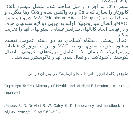
(C۳b)
می‏شکند
.
سپس
C۳b
به اجزاء از قبل ساخته شده متصل می‏شود تا
C۵
کانورتاز را بسازد که
با
C۵
وارد واکنش شده و
C۵a
رها می‏گردد و
متعاقبا ساختن
MAC(Membrane Attack Complex)
شروع می‏شود.
MAC
با اتصال هیدروفوبیک اولیه به چربی دو لایه سلول‏های هدف
و در نهایت ایجاد کانال‏های سراسر غشایی استوانه‏ای آنها را تخریب
می‏کند
.
اعمال زیستی دستگاه کمپلمان به دو دسته عمومی تقسیم
می‏شود: تخریب سلول‏ها توسط
MAC
و اثرات بیولوژیک قطعات
پروتئولیتیک کمپلمان که شامل فرآیندهای عروقی، اتصال
لکوسیتی، کموتاکسی و فعال شدن آنها و فاگوسیتوز می‏باشند
.
منبع:
پایگاه اطلاع رسانی داده های آزمایشگاهی به زبان فارسی
Copyright © ۲۰۱۱ Ministry of Health and Medical Education - All rights
reserved
Jacobs S. D, DeMott R. W, Oxley K. D, Laboratory test handbook, ۳
rd,Lexi comp,۲۰۰۴,pp:۴۳۹-۴۴۰