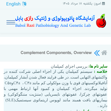
English
امروز: یکشنبه ۱۸ مرداد ۱۴۰۵
Complement Components, Overview
سایر نام ها:
بررسی اجزای کمپلمان
خلاصه :
سیستم کمپلمان یکی از اجزاء اصلی شرکت کننده در
واکنش‏های التهابی است. در طی فرایند فعال شدن آبشار کمپلمان،
آنافیلاتوکسین‏های قوی با وزن مولکولی کم مانند
C۳a
،
C۴a
و
C۵a
تولید می‏گردند. اجزاء کمپلمان و کمبود آنها ارتباط مهمی با
عفونت‏های چرکزا، عفونت‏های نایسریایی (مننژیت مننگوکوکی) و
بیماری‏های بافت همبند مانند لوپوس اریتماتوی سیستمیک
(SLE)
دارند
.