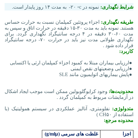
شرایط نگهداری:
نمونه در
c
◦ ۲۰- به مدت ۱۴ روز پایدار است.
طریقه نگهداری:
اجزاء پروتئین کمپلمان نسبت به حرارت حساس
هستند. نمونه باید به مدت ۳۰-۱۵ دقیقه در حرارت اتاق و سپس به
مدت ۶۰-۳۰ دقیقه در ۴ درجه سانتی‏گراد نگهداری گردد. برای
نگهداری طولانی مدت نیز باید در حرارت ۷۰- درجه سانتی‏گراد
قرار داده شود
.
کاربرد:
●
ارزیابی بیماران مبتلا به کمبود اجزاء کمپلمان ارثی یا اکتسابی
●
ارزیابی وضعیت‏های نقص ایمنی
●
پایش بیماری‏های اتوایمیون مانند
SLE
محدودیت‌ها:
وجود کرایوگلوبولین ممکن است موجب ایجاد اشکال
در آزمایشات مربوط به کمپلمان گردد
.
متدولوژی:
نفلومتری، آنالیز عملکردی در سیستم همولیتیک
)
با
استفاده از
( CH۵۰
محدوده مرجع:
µ
اجزا
غلظت های سرمی (
g/ml
)