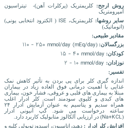
روش ارجح:
کلریمتریک (پرکلرات آهن)- تیتراسیون
آمپرومتریک
ISE
سایر روشها:
کلریمتریک،
( الکترود انتخابی یونی)
(اتوماتیک)
مقادیر طبیعی:
۱۱۰ - ۲۵۰ mmol/day (mEq/day
بزرگسالان:
(
۱۵ - ۴۰ mmol/day
کودکان:
۲ - ۱۰ mmol/day
نوزادان:
تفسیر:
اندازه گیری کلر برای پی بردن به تأثیر کاهش نمک
غذایی با اهمیت درمانی فوق العاده زیاد در بیماران
مبتلا به بیماری های قلبی و عروقی، فشار خون، بیماری
های کبدی و کلیوی سودمند است. کلر ادرار اغلب
همراه سدیم و پتاسیم به عنوان آزمایش ادرار ۲۴
ساعته درخواست می شود. گپ آنیونی ادرار
Na+KCL
(
) در ارزیابی آلکالوز متابولیک کاربرد دارد.
افزایش کلر ادرار :
دهیدراتاسیون، اسیدوزتوبولی کلیه و