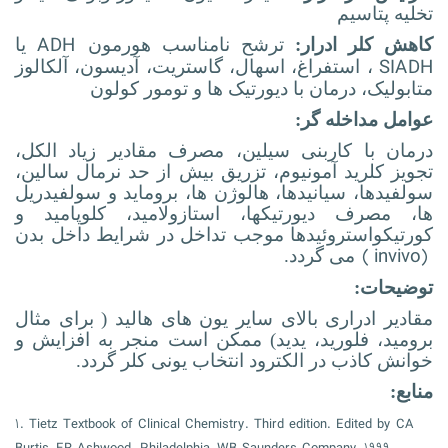
تخلیه پتاسیم
ADH
کاهش کلر ادرار:
ترشح نامناسب هورمون
یا
SIADH
، استفراغ، اسهال، گاستریت، آدیسون، آلکالوز
متابولیک، درمان با دیورتیک ها و تومور کولون
عوامل مداخله گر:
درمان با کاربنی سیلین، مصرف مقادیر زیاد الکل،
تجویز کلرید آمونیوم، تزریق بیش از حد نرمال سالین،
سولفیدها، سیانیدها، هالوژن ها، بروماید و سولفیدریل
ها، مصرف دیورتیکها، استازولامید، کلوپامید و
کورتیکواستروئیدها موجب تداخل در شرایط داخل بدن
(
invivo)
می گردد.
توضیحات:
مقادیر ادراری بالای سایر یون های هالید ( برای مثال
برومید، فلورید، یدید) ممکن است منجر به افزایش و
خوانش کاذب در الکترود انتخاب یونی کلر گردد.
منابع:
۱. Tietz Textbook of Clinical Chemistry. Third edition. Edited by CA