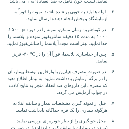
نمایید. نسبت خون کامل به ضد انعقاد ۹ به ۱ می باشد.
۳.
لوله ها باید به خوبی پر شده باشند. نمونه را فوراً به
آزمایشگاه و بخش انجام دهنده ارسال نمایید.
۴.
در کوتاهترین زمان ممکن، نمونه را در دور
rpm
۲۵۰۰-
۲۰۰۰ به مدت ۱۵ دقیقه سانتریفیوژ نموده و پلاسما را
جدا نمایید. بهتر است مجدداً پلاسما را سانتریفیوژ نمایید.
o
۵.
پس از جداسازی پلاسما، فوراً آن را در
C
-۴۰
فریز
نمایید.
۶.
در صورت مصرف هپارین یا وارفارین توسط بیمار، آن
را در برگه آزمایش یادداشت نمایید. به بیمار اطلاع دهید
که مصرف این داروهای ضد انعقاد منجر به نتایج کاذب
در جواب آزمایش می گردد.
۷.
قبل از نمونه گیری مشخصات بیمار و سابقه ابتلا به
هرگونه بیماری را یک فرم جداگانه یادداشت نمایید.
۸.
محل خونگیری را از نظر خونریز ی بررسی نمایید
(بویژه در بیماران با سابقه کمبود انعقادی). در صورت