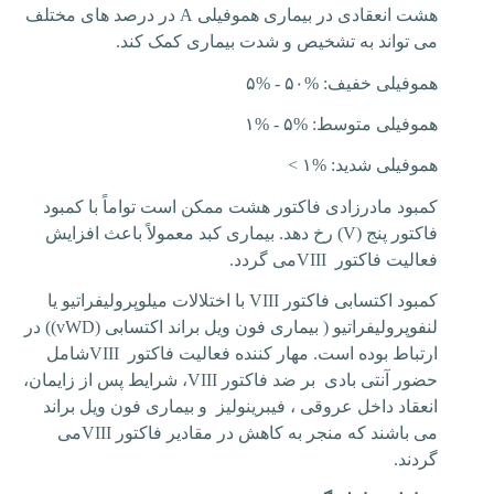
هشت انعقادی در بیماری هموفیلی
A
در درصد های مختلف
می تواند به تشخیص و شدت بیماری کمک کند.
هموفیلی خفیف:
۵% - ۵۰%
هموفیلی متوسط:
۱% - ۵%
هموفیلی شدید:
۱%
>
کمبود مادرزادی فاکتور هشت ممکن است تواماً با کمبود
فاکتور پنج (
V
) رخ دهد. بیماری کبد معمولاً باعث افزایش
فعالیت فاکتور
VIII
می گردد.
کمبود اکتسابی فاکتور
VIII
با اختلالات میلوپرولیفراتیو یا
لنفوپرولیفراتیو ( بیماری فون ویل براند اکتسابی
(vWD)
) در
ارتباط بوده است. مهار کننده فعالیت فاکتور
VIII
شامل
حضور آنتی بادی بر ضد فاکتور
VIII
، شرایط پس از زایمان،
انعقاد داخل عروقی ، فیبرینولیز و بیماری فون ویل براند
می باشند که منجر به کاهش در مقادیر فاکتور
VIII
می
گردند.