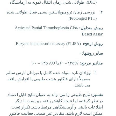
(
DIC
)، طولانی شدن زمان انتقال نمونه به آزمایشگاه.
۴.
بررسی زمان ترومبوپلاستین نسبی فعال طولانی شده
).
Prolonged PTT
(
روش متداول:
Activated Partial Thromboplastin Clot-
Based Assay
روش ارجح:
(
ELISA
)
Enzyme immunesorbent assay
سایر روشها:
-
مقادیر مرجع:
۶۰ - ۱۴۵%
یا
۶۰ – ۱۴۵ AU
ü
نوزادان تازه متولد شده کامل یا نوزادان نارس سالم
معمولاً دارای فاکتور هشت طبیعی یا افزایش یافته
می باشند.
تفسیر:
نتایج طبیعی را می تواند به عنوان نتایج قابل اعتماد
در نظر گرفته، اما نتیجه کاهش یافته میبایست با دیگر
اطلاعات بالینی و آزمایشگاهی مرتبط باشد. تکرار تست
ممکن است لازم باشد.
مقادیر غیر طبیعی فعالیت فاکتور