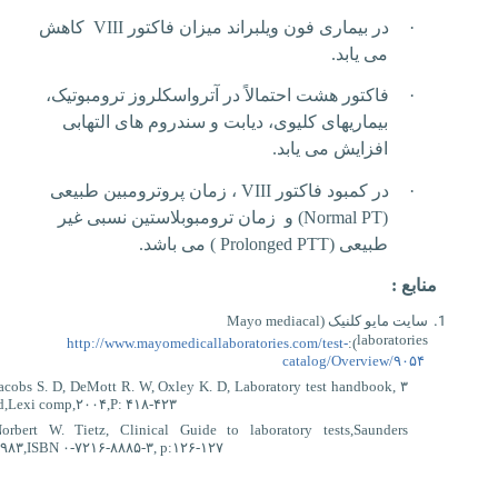
·
در بیماری فون ویلبراند میزان فاکتور
VIII
کاهش
می یابد.
·
فاکتور هشت احتمالاً در آترواسکلروز ترومبوتیک،
بیماریهای کلیوی، دیابت و سندروم های التهابی
افزایش می یابد.
·
در کمبود فاکتور
VIII
، زمان پروترومبین طبیعی
(
Normal PT
) و زمان ترومبوبلاستین نسبی غیر
طبیعی (
Prolonged PTT
) می باشد.
منابع :
سايت مايو کلنيک (
Mayo mediacal
laboratories
http://www.mayomedicallaboratories.com/test-
):
catalog/Overview/۹۰۵۴
acobs S. D, DeMott R. W, Oxley K. D, Laboratory test handbook, ۳
d,Lexi comp,۲۰۰۴,P: ۴۱۸-۴۲۳
orbert W. Tietz, Clinical Guide to laboratory tests,Saunders
۹۸۳,ISBN ۰-۷۲۱۶-۸۸۸۵-۳, p:۱۲۶-۱۲۷