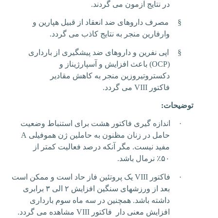
در نتایج آزمون می گردند.
§
مصرف داروهای ضد انعقاد از قبیل هپارین و
وارفارین منجر به نتایج کاذب می گردد.
§
اپی نفرین و داروهای ضد پیشگیری از بارداری
(
OCP
) باعث افزایش و آسپارژیناز و
دکستروتیروزین منجر به کاهش مقادیر
فاکتور
VIII
می گردد.
توضیحات:
·
اندازه گیری فاکتور هشت برای استنباط وضعیت
حامل در زنان مظنون به حاملین ژن هموفیلی
A
مفید نیست. مگر آنکه درصد فعالیت کمتر از
۵۰
٪
نرمال باشد.
·
فاکتور
VIII
یک پروتئین فاز حاد است و ممکن است
بعد از ورزشهای سنگین افزایش ۲ الی ۳ برابری
داشته باشد. همچنین در سه ماه سوم بارداری
افزایش معنی دار فاکتور
VIII
مشاهده می گردد.