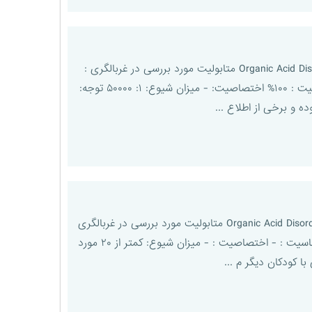
نام اختلال : ۳ – methylcrotonyl COA carboxylase deficiency مخفف : ۳MCC دسته بندی اختلال: Organic Acid Disorders متابولیت مورد بررسی در غربالگری :
افزایش C۵-OH ( acylcarnitine) روش مورد استفاده جهت غربالگری : Tandem mass spectrometry حساسیت : ۱۰۰% اختصاصیت: - میزان شیوع: ۱: ۵۰۰۰۰ توجه:
نام اختلال : ۲ – methylbutyryl COA dehydrogenase deficiency مخفف : ۲MBCD دسته بندی اختلال: Organic Acid Disorders متابولیت مورد بررسی در غربالگری
: افزایش (isovaleryl carnitine) C۵ روش مورد استفاده جهت غربالگری : Tandem mass spectrometry حساسیت : - اختصاصیت : - میزان شیوع: کمتر از ۲۰ مورد