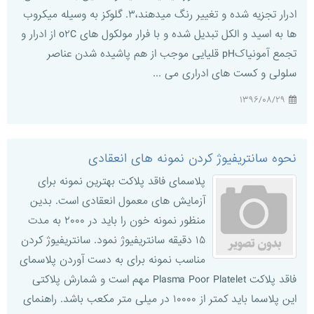
ادرار تجزیه شده و تغییر رنگ میدهند،۳. گلوکز به وسیله میکروب
ها به اسید و الکل تبدیل شده و با فرار مولکول های o۲C از ادرار و
تجمع آمونیاکpH قلیایی موجب از هم پاشیده شدن عناصر
سلولی و کست های ادراری می ...
۱۳۹۶/۰۸/۲۹
نحوه سانتریفیوژ کردن نمونه های انعقادی
پلاسمای فاقد پلاکت بهترین نمونه برای
آزمایش های معمول انعقادی است. بدین
منظور نمونه خون را باید در ۲۰۰۰ به مدت
۱۵ دقیقه سانتریفیوژ نمود. سانتریفیوژ کردن
مناسب نمونه برای به دست آوردن پلاسمای
فاقد پلاکت Plasma Poor Platelet مهم است و شمارش پلاکتی
این پلاسما باید کمتر از ۱۰۰۰۰ در میلی متر مکعب باشد. راهنمای