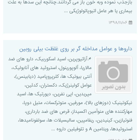
بازجذب نموده وبه خون باز می گردانند.چنانچه این سدها به علت
بیماری یا هر عامل اتیوپاتولوژیکی ...
۱۳۹۸/۱۱/۰۶
داروها و عوامل مداخله گر بر روی غلظت بیلی روبین
📌آزاتیوپرین، اسید اسکوربیک، دارو های ضد
مالاریا، آلوپورینول، استروئید های آنابولیک،
آنتی بیوتیک ها، کلرپروپامید (دیابینس)،
عوامل کولینرژیک، دکستران، کدئین،
مپریدین، اپی نفرین، دیورتیک ها، اسید
نیکوتینیک (دوزهای بالا)، مورفین، متوترکسات، متیل دوپا،
مهارکننده های منوآمین اکسیداز، قرص های ضد بارداری،
فنوتیازین، کینیدین، ریفامپین، سالیسیلات ها، سولفونامیدها،
استروئیدها، ویتامین A و تئوفیلین داروه ...