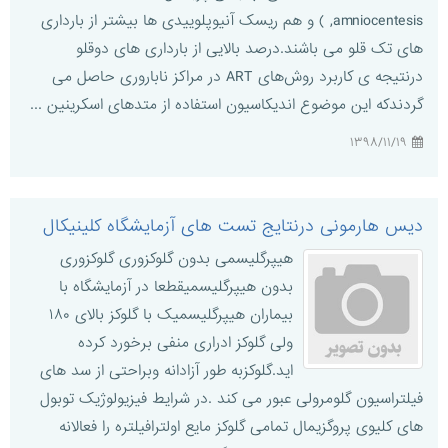
,amniocentesis ) و هم ریسک آنیوپلوییدی ها بیشتر از بارداری
های تک قلو می باشند.درصد بالایی از بارداری های دوقلو
درنتیجه ی کاربرد روش‌های ART در مراکز ناباروری حاصل می
گردندکه این موضوع اندیکاسیون استفاده از متدهای اسکرینین ...
۱۳۹۸/۱۱/۱۹
دیس هارمونی درنتایج تست های آزمایشگاه کلینیکال
هیپرگلیسمی بدون گلوکزوری گلوکزوری
بدون هیپرگلیسمیقطعا در آزمایشگاه با
بیماران هیپرگلیسمیک با گلوکز بالای ۱۸۰
ولی گلوکز ادراری منفی برخورد کرده
اید.گلوکزبه طور آزادانه وبراحتی از سد های
فیلتراسیون گلومرولی عبور می کند .در شرایط فیزیولوژیک توبول
های کلیوی پروگزیمال تمامی گلوکز مایع اولترافیلتره را فعالانه