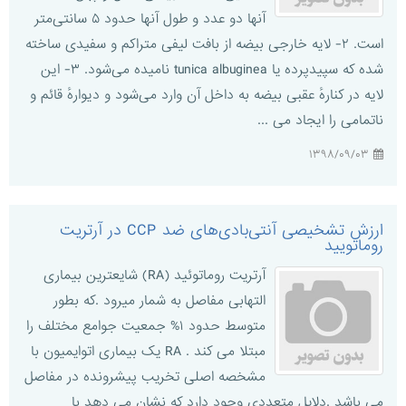
آنها دو عدد و طول آنها حدود ۵ سانتى‌متر
است. ۲- لايه خارجى بيضه از بافت ليفى متراکم و سفيدى ساخته
شده که سپيدپرده یا tunica albuginea ناميده مى‌شود. ۳- اين
لايه در کنارهٔ عقبى بيضه به داخل آن وارد مى‌شود و ديوارهٔ قائم و
ناتمامى را ايجاد مى ...
۱۳۹۸/۰۹/۰۳
ارزش تشخیصی آنتی‌بادی‌های ضد CCP در آرتریت
روماتویید
آرتریت روماتوئید (RA) شایعترین بیماری
التهابی مفاصل به شمار میرود .که بطور
متوسط حدود ۱% جمعیت جوامع مختلف را
مبتلا می کند . RA یک بیماری اتوایمیون با
مشخصه اصلی تخریب پیشرونده در مفاصل
می باشد .دلایل متعددی وجود دارد که نشان می دهد با