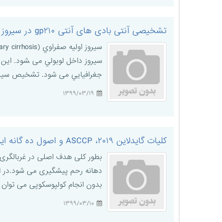
تشخیصی آنتی بادی های آنتی gp۲۱۰ در سیروز اولیه صفراوی
ﺟﻐﺮاﻓﻴﺎﻳﻲ می شود. ﺗﺸﺨﻴﺺ ﺳﻴﺮﻭﺯ ا
۱۳۹۹/۰۳/۱۹
کلیات گایدلاین ۲۰۱۹، ASCCP و اصول ده گانه این گایدلاین ها
بطور کلی هدف اصلی در غربالگری 
بدون انجام کولپوسکوپی می توان یک درمان فوری (Expedited treatment) برایش ا
۱۳۹۹/۰۳/۱۰