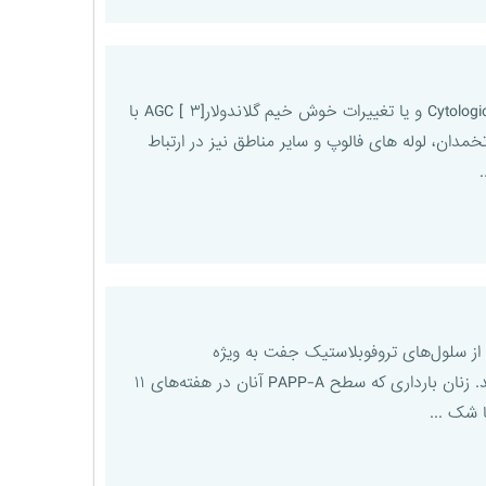
نحوه پیگیری موارد وجود سلولهای گلاندولار آتیپیک یا [۱] AGC، آدنوکارسینومای سیتولوژیک درجا یا Cytologic AIS [۲] و یا تغییرات خوش خیم گلاندولار[۳ ] AGC با
مدان، لوله های فالوپ و سایر مناطق نیز در ارتباط
ک آنزیم متالو پپتیدازی است که از سلول‌های تروفوبلاستیک جفت به ویژه
تروفوبلاست‌های خارج پرزی ترشح می‌شود. سطح آن در هفته‌های ۱۱ تا ۱۳ با شیبی نسبتاً تند افزایش می‌یابد. زنان بارداری که سطح PAPP-A آنان در هفته‌های ۱۱