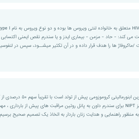
سندرم داون یا تریزومی ۲۱ شای
است. با وجود معرفی موفقیت آمیز NIPT برای سندرم داون به پانل روتین مراقبت های پ
 منظور راهنمایی و هدایت زنان باردار به اتخاذ یک تصمیم صحیح برسیم. د