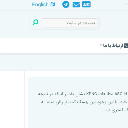
English
ارتباط با ما
وجود سلولهای پوششی، که نمی توانند ضایعات با درجه بالای داخل اپی تلیال سلولهای پوششی را رد کنند یا ASC-H مطالعات KPNC نشان داد، زنانیکه در نتیجه
گزارش شده، در مقایسه با ASC-US و LSIL ریسک بالاتری برای ابتلا به CIN ۳+ وجود دارد. با این وجود این ریسک کمتر از زنان مبتلا به