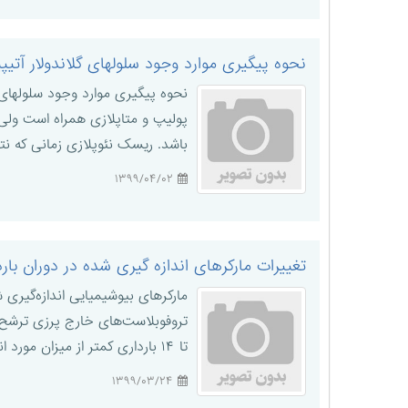
نحوه پیگیری موارد وجود سلولهای گلاندولار آتی
پولیپ و متاپلازی همراه است ولی گ
باشد. ریسک نئوپلازی زمانی که نتیجه به صورت واضح[۴] گزارش شده 
۱۳۹۹/۰۴/۰۲
تغییرات مارکرهای اندازه گیری شده در دوران بار
تا ۱۴ بارداری کمتر از میزان مورد انتظار باشد، احتمال ابتلاء جنین آنها به سندرم داون بالاتر است. این آنزیم با شک ...
۱۳۹۹/۰۳/۲۴