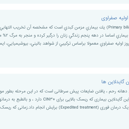
ﺳﻴﺮﻭﺯ اﻭﻟﻴﻪ ﺻﻔﺮاﻭﻱ (Primary biliary cirrhosis) ﻳﻚ ﺑﻴﻤﺎﺭﻱ ﻣﺰﻣﻦ ﻛﺒﺪﻱ اﺳﺖ ﻛﻪ ﻣﺸﺨ
ﺳﻴﺮﻭﺯ ﺩاﺧ
ﻭﻟﻴﻪ ﺻﻔﺮاﻭﻱ ﻣﻌﻤﻮﻻ ﺑﺮاﺳﺎﺱ ﺗﺮﻛﻴﺒﻲ اﺯ ﺷﻮاﻫﺪ ﺑﺎﻟﻴﻨﻲ، ﺑﻴﻮﺷﻴﻤﻴﺎﻳﻲ، اﻳﻤﻮﻧ
دهانه رحم ، یافتن ضایعات پیش سرطانی است که در این مرحله بطور موث
دهانه رحم پیشگیری می شود.در این گایدلاین بیمار
نجام داد.زمانی که ریسک کمتر است ولی ...