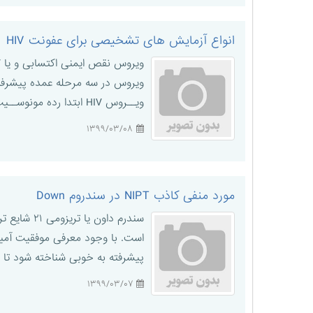
انواع آزمایش های تشخیصی برای عفونت HIV
ویــروس HIV ابتدا رده مونوســیت /ماکروفاژ ها را هدف قرار داده و در آن تکثیر میشــود، سپس در لنفوسیتهای +CD۴ تکثی ...
۱۳۹۹/۰۳/۰۸
مورد منفی کاذب NIPT در سندروم Down
پیشرفته به خوبی شناخته شود تا به
۱۳۹۹/۰۳/۰۷