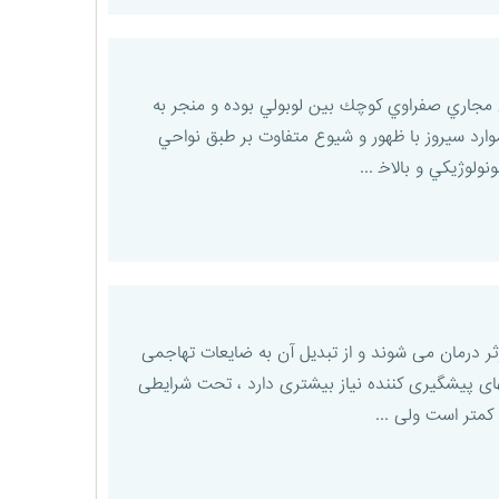
ﺼﻪ ﺁﻥ ﺗﺨﺮﻳﺐ اﻟﺘﻬﺎﺑﻲ ﻣﺠﺎﺭﻱ ﺻﻔﺮاﻭﻱ ﻛﻮﭼﻚ ﺑﻴﻦ ﻟﻮﺑﻮﻟﻲ ﺑﻮﺩﻩ و ﻣﻨﺠﺮ ﺑﻪ
ﻞ ﻟﻮﺑﻮﻟﻲ می ﺸﻮﺩ. اﻳﻦ ﺑﻴﻤﺎﺭﻱ اﺳﺎﺳﺎ در ﺩﻫﻪ ﭘﻨﺠﻢ ﺯﻧﺪﮔﻲ ﺯﻧﺎﻥ ﺭا ﺩﺭﮔﻴﺮ ﻛﺮﺩﻩ و ﻣﻨﺠﺮ ﺑﻪ ﻣﺮﮒ ۲% ﻣﻮاﺭﺩ ﺳﻴﺮﻭﺯ ﺑﺎ ظهوﺭ و ﺷﻴﻮﻉ ﻣﺘﻔﺎﻭﺕ ﺑﺮ ﻃﺒﻖ ﻧﻮاﺣﻲ
ﻮﻟﻮﮊﻳﻜﻲ و ﺑﺎﻻﺧ ...
ر درمان می شوند و از تبدیل آن به ضایعات تهاجمی
ی که ریسک بالایی برای +CIN۳ دارد ، و بالطبع به درمانهای پیشگیری کننده نیاز بیشتری دارد ، تحت شرایطی