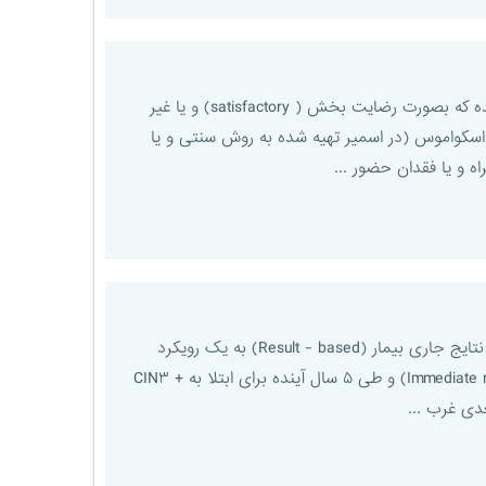
نمونه نامناسب قبل از بررسی نمونه سلولی سیتولوژی برای تست پاپ اسمیر، لازم است، کفایت نمونه اخذ شده که بصورت رضایت بخش ( satisfactory) و یا غیر
بی سلول اسکواموس (در اسمیر تهیه شده به روش سنتی و یا
تغییر مهم در این گایدلاین ، این است که تفسیر، پیگیری و درمان در کانسر سرویکس از یک رویکرد مبتنی بر نتایج جاری بیمار (Result - based) به یک رویکرد
مبتنی بر ریسک (Risk - based guideline) تغییر یافته است. بدین ترتیب که ریسک بیمار در حال حاضر (Immediate risk) و طی ۵ سال آینده برای ابتلا به + CIN۳