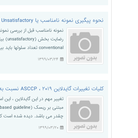
نحوه پیگیری نمونه نامناسب يا Unsatisfactory در گزارش پاپ اسمير، طبق آخرین دستورالعمل ASCCP
رضایت
conventional تعداد سلولها باید بین ۸ تا ۱۰ هزار باشد و در نوع Liquid base حدود ۵ هزار باید باشد) به همراه و یا فقدان حضور ...
۱۳۹۹/۰۳/۲۴
کلیات تغییرات گایدلاین ۲۰۱۹ ، ASCCP نسبت به ۲۰۱۲ در غربالگری و مدیریت کانسر دهانه رحم
چقدر می باشد. دیده شده است که در اولین دور غر
۱۳۹۹/۰۳/۲۰