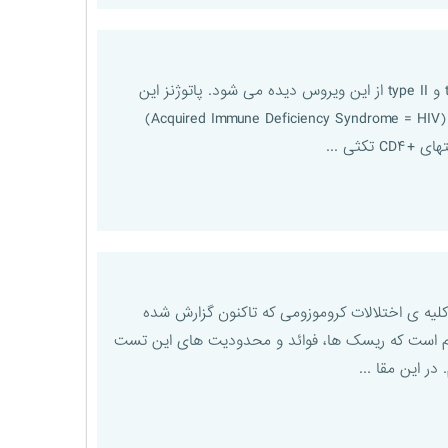
ویروس نقص ایمنی اکتسابی و یا HIV متعلق به خانواده لنتی ویروس ها بوده و دو نوع ویروس به نام type I و type II از این ویروس دیده می شود. پاتوژنز این
ویروس در سه مرحله عمده پیشرفت می کند: - حاد - مزمن - بیماری ایدز و یا سندرم نقص ایمنی اکتسابی (Acquired Immune Deficiency Syndrome = HIV)
ع ترین ابنورمالیتی کروموزومی پیش از تولد است با تقریباً سهم ۵۰ درصدی از کلیه ی اختلالات کروموزومی که تاکنون گزارش شده
یش از بارداری ، مهم است که ریسک ها، فوائد و محدودیت های این تست
ر این مقا ...