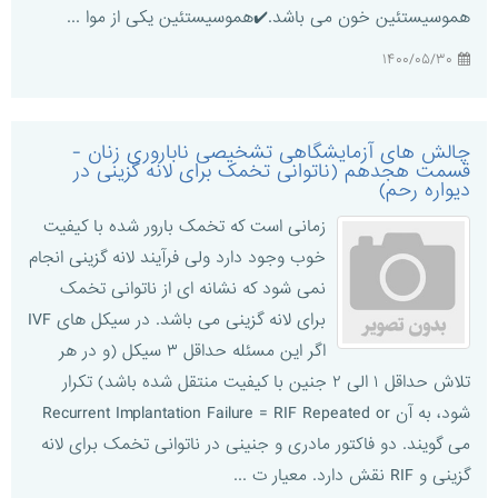
هموسیستئین خون می باشد.✔️هموسیستئین یکی از موا ...
۱۴۰۰/۰۵/۳۰
چالش های آزمایشگاهی تشخیصی ناباروری زنان -
قسمت هجدهم (ناتوانی تخمک برای لانه گزینی در
دیواره رحم)
زمانی است که تخمک بارور شده با کیفیت
خوب وجود دارد ولی فرآیند لانه گزینی انجام
نمی شود که نشانه ای از ناتوانی تخمک
برای لانه گزینی می باشد. در سیکل های IVF
اگر این مسئله حداقل ۳ سیکل (و در هر
تلاش حداقل ۱ الی ۲ جنین با کیفیت منتقل شده باشد) تکرار
شود، به آن Recurrent Implantation Failure = RIF Repeated or
می گویند. دو فاکتور مادری و جنینی در ناتوانی تخمک برای لانه
گزینی و RIF نقش دارد. معیار ت ...