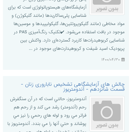
آزمایشگاه‌های هیستوپاتولوژی است که برای
شناسایی پلی‌ساکاریدها (مانند گلیکوژن) و
مواد مخاطی (مانند گلیکوپروتئین‌ها، گلیکولیپیدها و موسین‌ها
موجود در بافت استفاده می‌شود. ✔️تکنیک رنگ‌آمیزی PAS در
شناسایی کربوهیدرات‌ها کاربرد گسترده‌ای دارد. واکنش بین
پریودیک اسید شیفت و کربوهیدارت‌های موجود در ...
۱۴۰۰/۰۴/۳۰
چالش های آزمایشگاهی تشخیص ناباروری زنان -
قسمت شانزدهم - آندومتريوز
آندومتريوز، حالتي است كه در آن سنگفرش
رحم (آندومتر)‌ رشد می کند و از رحم هم
فراتر مي رود و لوله هاي رحمي را نيز مي
پوشاند و حتي آنها را مي بندد. آندومتریوز با