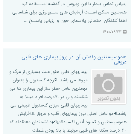
ردیابی تماس بیمار با این ویروس در گذشته اســتفاده کرد.
همچنین ممکن اســت آزمایش های ســرولوژی برای شناسایی
اهدا کنندگان احتمالی پلاسمای خون و ارزیابی پاســخ ...
۱۴۰۰/۰۶/۲۳
هموسیستئین ونقش آن در بروز بیماری های قلبی
عروقی
بیماریهای قلبی هنوز علت بسیاری از مرگ و
میرها می باشد. اگرچه کلسترول را بعنوان
مهمترین عامل خطر ساز این بیماری ها می
شناسند ولی در ۷۱درصد افراد مبتلا به
بیماریهای قلبی میزان کلسترول طبیعی می
باشد.◀️دو عامل اصلی بروز بیماریهای قلب و عروق ۱️⃣افزایش
هموسیستئین و کمبود آنتی اکسیدانتها✔️دانشمندان معتقدند که
۴۰ درصد سکته های قلبی مرتبط با بالا بودن غلظت