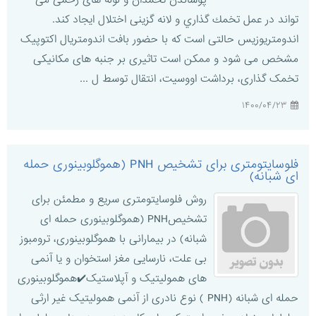
پوشاندن تخمدان و لوله های رحمی می
تواند در عمل تخمك گذاري و لانه گزینی اختلال ایجاد کند.
اندومتریوزیس حالتی است که با حضور بافت اندومتریال اکتوپیک
مشخص می شود و ممکن است تاثیری بر جنبه های مکانیکی
تخمک گذاری، برداشت اووسیت، انتقال توسط ل ...
۱۴۰۰/۰۴/۲۳
فلوسایتومتری برای تشخیص PNH (هموگلوبینوری حمله
ای شبانه)
روش فلوسایتومتری سریع و مطمئن برای
تشخیصPNH (هموگلوبینوری حمله ای
شبانه) در بیمارانی با هموگلوبینوری، ترومبوز
بی علت، نارسایی مغز استخوان و یا آنمی
های همولیتیک و آپلاستیک✔️هموگلوبینوری
حمله ای شبانه (PNH ) نوع نادری از آنمی همولیتیک غیر ارثی