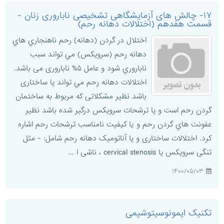
۱۷- چالش های آزمایشگاهی تشخیصی ناباروری زنان -
قسمت هفدهم (اختلالات دهانه رحم)
اختلال در گردن (دهانه) رحم ناهنجاري هاي
دهانه رحم (سرویکس) مي تواند سبب
ناباروري شود و عامل ۵% ناباروری می باشد.
اختلالات دهانه رحم مي تواند یا ساختاری
باشد نظیر مشكلاتی که مربوط به ساختمان
گردن رحم است و یا ترشحات سرویکس درگیر شده باشد نظیر
عفونت هاي گردن رحم و يا كيفيت نامناسب ترشحات رحم اشاره
كرد. اختلالات ساختاری و یا آناتومیک دهانه رحم شامل: - مثل
تنگی سرویکس یا cervical stenosis ، ناشی ا ...
۱۴۰۰/۰۵/۰۳
تکنیک ایمونوسیتوشیمی