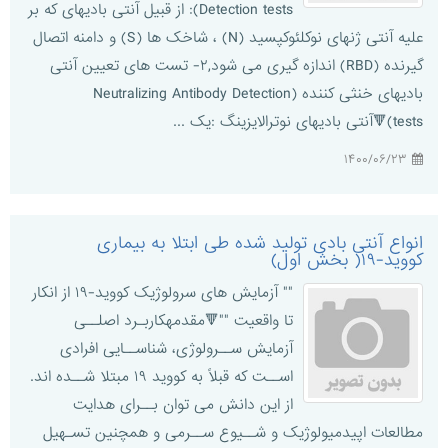
Detection tests): از قبیل آنتی بادیهای که بر
علیه آنتی ژنهای نوکلئوکپسید (N) ، شاخک ها (S) و دامنه اتصال
گیرنده (RBD) اندازه گیری می شود,۲- تست های تعیین آنتی
بادیهای خنثی کننده (Neutralizing Antibody Detection
tests)🔻آنتی بادیهای نوترالایزینگ :یک ...
۱۴۰۰/۰۶/۲۳
انواع آنتی بادی تولید شده طی ابتلا به بیماری
کووید-۱۹( بخش اول)
"" آزمایش های سرولوژیک کووید-۱۹ از انکار
تا واقعیت ""🔻مقدمهکاربـرد اصلــی
آزمایش ســرولوژی، شناســایی افرادی
اســت که قبلاً به کووید ۱۹ مبتلا شــده اند.
از این دانش می توان بــرای هدایت
مطالعات اپیدمیولوژیک و شــیوع ســرمی و همچنین تسـهیل