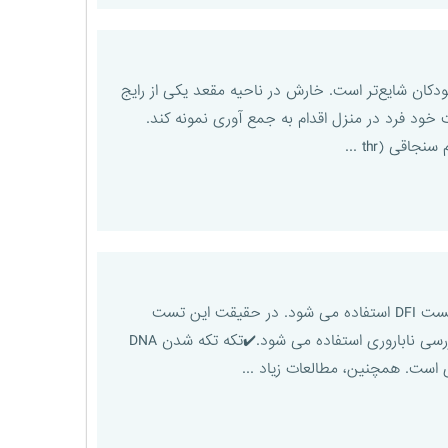
ودکان شایع‌تر است. خارش در ناحیه مقعد یکی از رایج
 خود فرد در منزل اقدام به جمع آوری نمونه کند.
💕Sperm DNA fragmentation (DFI)💕برای اندازه گیری شاخص آسیب به ماده ژنتیکی DNA داخل اسپرم از تست DFI استفاده می شود. در حقیقت این تست
شاخص تجزیه و تکه تکه شدن DNA موجود در اسپرم را نشان می دهد که برای ارزیابی کیفیت مایع منی و بررسی ناباروری استفاده می شود.✔️تکه تکه شدن DNA