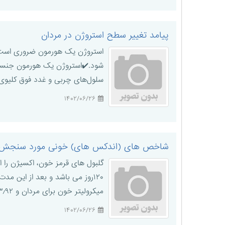
پیامد تغییر سطح استروژن در مردان
استروژن یک هورمون ضروری است که
شود.✔️استروژن یک هورمون جنسی اس
سلول‌های چربی و غدد فوق کلیوی ا
۱۴۰۲/۰۶/۲۶
شاخص های (اندکس های) خونی مورد سنجش در 
گلبول های قرمز خون، اکسیژن را ا
میکرولیتر خون برای مردان و ۳٫۹۲ تا ۵٫۱۳ میلیون گلبول قرمز در هر میکرو لیتر خون برای زنان در نظر گرفته می شود. در ک ...
۱۴۰۲/۰۶/۲۶