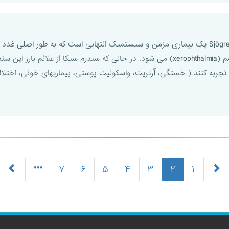
سندرم شوگرنSjögren’s syndrome (SS) یک بیماری مزمن و سیستمیک التهابی است که به 
دهان (xerostomia) و خشکی چشم (xerophthalmia) می شود. در حالی که سندرم سیک
جربه کنند ( خستگی، آرتریت، واسکولیت پوستی، بیماریهای خونی، اختلالا
(current)
۷
۶
۵
۴
۳
۲
۱