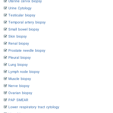
Uterine cervix biopsy
Urine Cytology
Testicular biopsy
Temporal artery biopsy
Small bowel biopsy
Skin biopsy
Renal biopsy
Prostate needle biopsy
Pleural biopsy
Lung biopsy
Lymph node biopsy
Muscle biopsy
Nerve biopsy
Ovarian biopsy
PAP SMEAR
Lower respiratory tract cytology