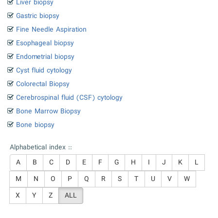
Liver biopsy
Gastric biopsy
Fine Needle Aspiration
Esophageal biopsy
Endometrial biopsy
Cyst fluid cytology
Colorectal Biopsy
Cerebrospinal fluid (CSF) cytology
Bone Marrow Biopsy
Bone biopsy
Alphabetical index ::
A
B
C
D
E
F
G
H
I
J
K
L
M
N
O
P
Q
R
S
T
U
V
W
X
Y
Z
ALL