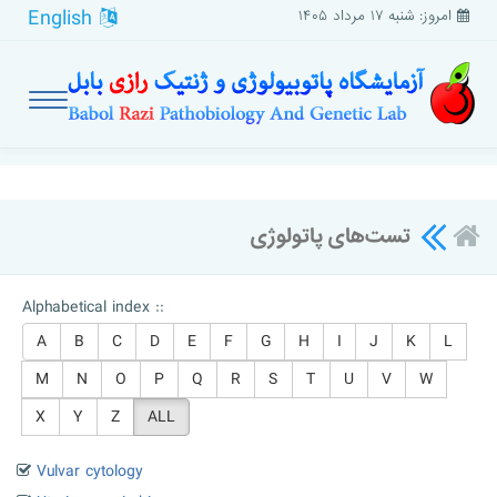
English
امروز: شنبه ۱۷ مرداد ۱۴۰۵
تست‌های پاتولوژی
Alphabetical index ::
A
B
C
D
E
F
G
H
I
J
K
L
M
N
O
P
Q
R
S
T
U
V
W
X
Y
Z
ALL
Vulvar cytology