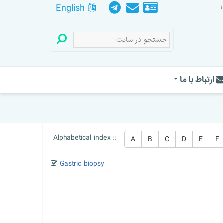
English
ارتباط با ما
Alphabetical index ::
A
B
C
D
E
F
Gastric biopsy