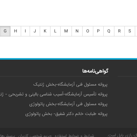
G
H
I
J
K
L
M
N
O
P
Q
R
S
گواهی‌نامه‌ها
پروانه مسئول فنی آزمایشگاه-بخش ژنتیک
پروانه تأسیس آزمایشگاه-آسیب شناسی بالینی و تشریحی - ژن
پروانه مسئول فنی آزمایشگاه-بخش پاتولوژی
پروانه طبابت خانم دکتر شفیق- بخش پاتولوژی
ک رازی بابل
است.
شرایط و ضوابط استفاده
حریم شخصی کاربران
پرسش‌های