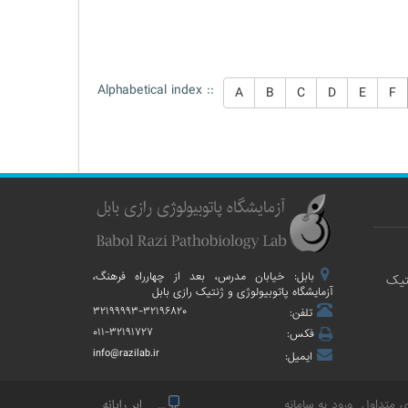
Alphabetical index ::
A
B
C
D
E
F
بابل: خیابان مدرس، بعد از چهارراه فرهنگ،
تیک
آزمایشگاه پاتوبیولوژی و ژنتیک رازی بابل
۳۲۱۹۹۹۹۳-۳۲۱۹۶۸۲۰
تلفن:
۰۱۱-۳۲۱۹۱۷۲۷
فکس:
info@razilab.ir
ایمیل:
 متداول
ورود به سامانه