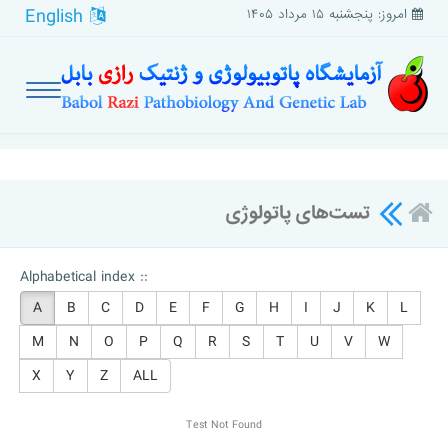
English
امروز: پنجشنبه ۱۵ مرداد ۱۴۰۵
تست‌های پاتولوژی
Alphabetical index ::
A
B
C
D
E
F
G
H
I
J
K
L
M
N
O
P
Q
R
S
T
U
V
W
X
Y
Z
ALL
Test Not Found