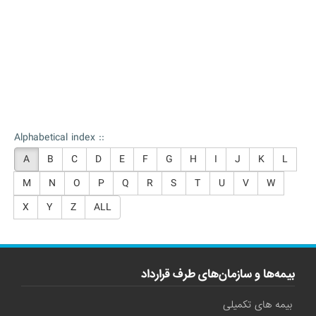
Alphabetical index ::
A
B
C
D
E
F
G
H
I
J
K
L
M
N
O
P
Q
R
S
T
U
V
W
X
Y
Z
ALL
بیمه‌ها و سازمان‌های طرف قرارداد
بیمه های تکمیلی