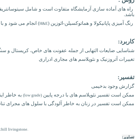
راه های آماده سازی آزمایشگاه متفاوت است و شامل سیتوسانتریفیو
باشد.
رنگ آمیزی پاپانیکولا و هماتوکسیلن-ائوزین (
) انجام می شود و 
H&E
کاربرد:
شناسایی ضایعات التهابی از جمله عفونت های خاص، کریستال و سن
تغییرات آتروزنیک و نئوپلاسم های مجاری ادراری
تفسیر:
گزارش وجود بدخیمی
ممکن است تفسیر نئوپلاسم های با درجه پایین
به خاطر این
)
low grade
(
ممکن است تفسیر در زنان به خاطر آلودگی با سلول های مجرای تنا
hill livingstone.
تصاویر: