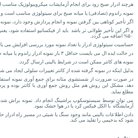
هرچند ادرار صبح زود برای انجام آزمایشات میکروبیولوژیک مناسب
نمونه راندوم (تصادفی) یا میانه صبح برای سیتولوژی مناسب است و
اگر تأخیر کوتاهی بین گرفتن نمونه و انجام پردازش وجود دارد، نمونه 
و اگر این تأخیر طولانی تر باشد باید از فیکساتیو استفاده شود، یع
۵۰%
اضافه می گردد.
حساسیت سیتولوژی ادرار با تعداد نمونه مورد بررسی افزایش می یاب
در حالت ایده ال می بایست حداقل ۳ بار نمونه ادرار راندوم یا میانه صبح برای مطالعه سیتولوژی ارسال شود.
نمونه های کاتتر ممکن است در شرایط بالینی ارسال گردد.
بدلیل اینکه در نمونه گرفته شده از کاتتر تغییرات سلولی ایجاد 
در صورت ضرورت از شستشوی مثانه برای جمع آوری نمونه استفاد
دهد. مشکل این روش هم مثل روش جمع آوری با کاتتر بوده و پزش
مطلع نماید.
می توان توسط سیستوسکوپ براشینگ انجام داد. نمونه براش شده ر
آزمایشگاه با الکل فیکس کرد یا در هوا خشک نمود.
دادن اطلاعات بالینی مانند وجود سنگ یا شیئی در مسیر راه ادرار حا
شود که بدخیمی را تقلید می کند.
روش
: