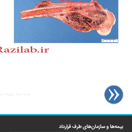
Prev=Right , Next=Left
بیمه‌ها و سازمان‌های طرف قرارداد