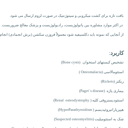
بافت تازه برای کشت میکروبی و سیتوژنتیک در صورت لزوم ارسال می شود.
در اکثر موارد مشاوره بین پاتولوژیست، رادیولوژیست و پزشک معالج ضروریست.
از آنجایی که نمونه باید دکلسیفیه شود معمولاً فروزن سکشن (برش انجمادی) انجام
کاربرد
:
تشخیص کیستهای استخوان
(Bone cysts)
استئومالاسی
Osteomalacia)
)
ریکتز
Rickets)
)
بیماری پاژه
Paget' s disease)
)
استئودیستروفی کلیه
)
Renal osteodystrophy
)
هیپرپاراتیروئیدیسم
)
HyperParathyroidism
)
شک به استئومیلیت
(Suspected osteomyelitis)