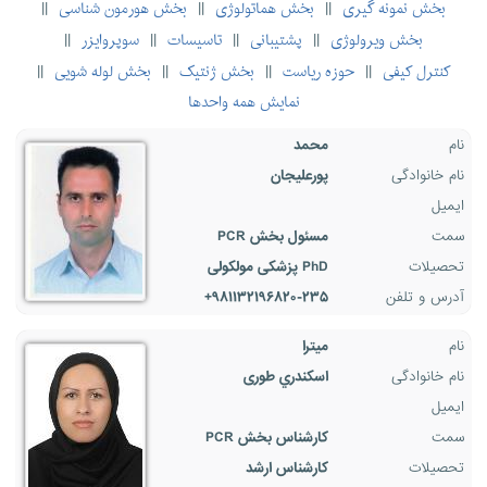
بخش نمونه گیری
بخش هماتولوژی
بخش هورمون شناسی
||
||
||
بخش ویرولوژی
پشتیبانی
تاسیسات
سوپروایزر
||
||
||
||
کنترل کیفی
حوزه ریاست
بخش ژنتیک
بخش لوله شویی
||
||
||
||
نمایش همه واحدها
نام
محمد
نام خانوادگی
پورعلیجان
ایمیل
سمت
مسئول بخش PCR
تحصیلات
PhD پزشکی مولکولی
آدرس و تلفن
۹۸۱۱۳۲۱۹۶۸۲۰-۲۳۵+
نام
میترا
نام خانوادگی
اسکندري طوری
ایمیل
سمت
کارشناس بخش PCR
تحصیلات
کارشناس ارشد