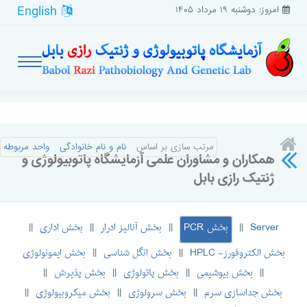
English
امروز: دوشنبه ۱۹ مرداد ۱۴۰۵
مرتب سازی بر اساس
نام و نام خانوادگی
واحد مربوطه
همکاران و مشاوران علمی آزمایشگاه پاتوبیولوژی و
ژنتیک رازی بابل
Server
بخش PCR
بخش آنالیز ادرار
بخش اداری
||
||
||
||
بخش الکتروفورز- HPLC
بخش انگل شناسی
بخش ایمونولوژی
||
||
بخش بیوشیمی
بخش پاتولوژی
بخش پذیرش
||
||
||
||
بخش جداسازی سرم
بخش سرولوژی
بخش میکروبیولوژی
||
||
||