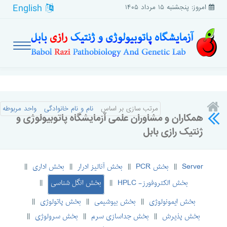
English
امروز: پنجشنبه ۱۵ مرداد ۱۴۰۵
مرتب سازی بر اساس
نام و نام خانوادگی
واحد مربوطه
همکاران و مشاوران علمی آزمایشگاه پاتوبیولوژی و
ژنتیک رازی بابل
Server
بخش PCR
بخش آنالیز ادرار
بخش اداری
||
||
||
||
بخش الکتروفورز- HPLC
بخش انگل شناسی
||
||
بخش ایمونولوژی
بخش بیوشیمی
بخش پاتولوژی
||
||
||
بخش پذیرش
بخش جداسازی سرم
بخش سرولوژی
||
||
||