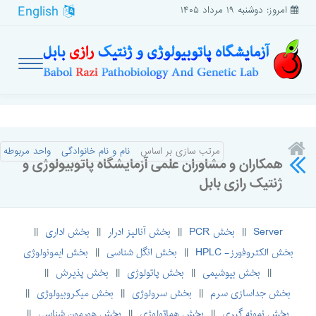
English
امروز: دوشنبه ۱۹ مرداد ۱۴۰۵
مرتب سازی بر اساس
نام و نام خانوادگی
واحد مربوطه
همکاران و مشاوران علمی آزمایشگاه پاتوبیولوژی و
ژنتیک رازی بابل
Server
بخش PCR
بخش آنالیز ادرار
بخش اداری
||
||
||
||
بخش الکتروفورز- HPLC
بخش انگل شناسی
بخش ایمونولوژی
||
||
بخش بیوشیمی
بخش پاتولوژی
بخش پذیرش
||
||
||
||
بخش جداسازی سرم
بخش سرولوژی
بخش میکروبیولوژی
||
||
||
بخش نمونه گیری
بخش هماتولوژی
بخش هورمون شناسی
||
||
||