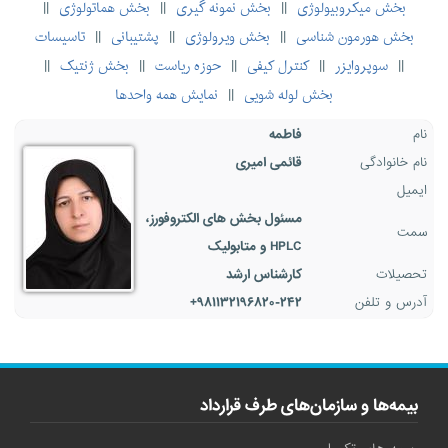
بخش میکروبیولوژی
بخش نمونه گیری
بخش هماتولوژی
||
||
||
بخش هورمون شناسی
بخش ویرولوژی
پشتیبانی
تاسیسات
||
||
||
سوپروایزر
کنترل کیفی
حوزه ریاست
بخش ژنتیک
||
||
||
||
||
بخش لوله شویی
نمایش همه واحدها
||
نام
فاطمه
نام خانوادگی
قائمی امیری
ایمیل
مسئول بخش های الکتروفورز،
سمت
HPLC و متابولیک
تحصیلات
کارشناس ارشد
آدرس و تلفن
۹۸۱۱۳۲۱۹۶۸۲۰-۲۴۲+
بیمه‌ها و سازمان‌های طرف قرارداد