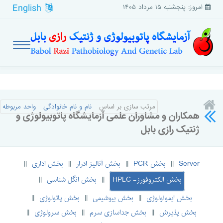
English
امروز: پنجشنبه ۱۵ مرداد ۱۴۰۵
مرتب سازی بر اساس
نام و نام خانوادگی
واحد مربوطه
همکاران و مشاوران علمی آزمایشگاه پاتوبیولوژی و
ژنتیک رازی بابل
Server
بخش PCR
بخش آنالیز ادرار
بخش اداری
||
||
||
||
بخش الکتروفورز- HPLC
بخش انگل شناسی
||
||
بخش ایمونولوژی
بخش بیوشیمی
بخش پاتولوژی
||
||
||
بخش پذیرش
بخش جداسازی سرم
بخش سرولوژی
||
||
||