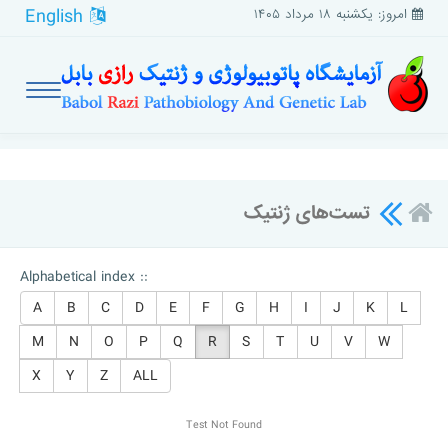
English
امروز: یکشنبه ۱۸ مرداد ۱۴۰۵
تست‌های ژنتیک
Alphabetical index ::
A
B
C
D
E
F
G
H
I
J
K
L
M
N
O
P
Q
R
S
T
U
V
W
X
Y
Z
ALL
Test Not Found