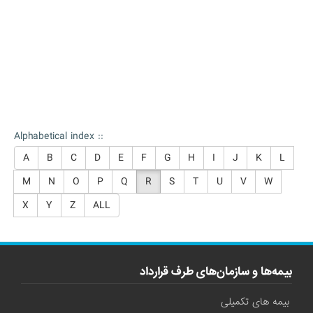
Alphabetical index ::
A
B
C
D
E
F
G
H
I
J
K
L
M
N
O
P
Q
R
S
T
U
V
W
X
Y
Z
ALL
بیمه‌ها و سازمان‌های طرف قرارداد
بیمه های تکمیلی