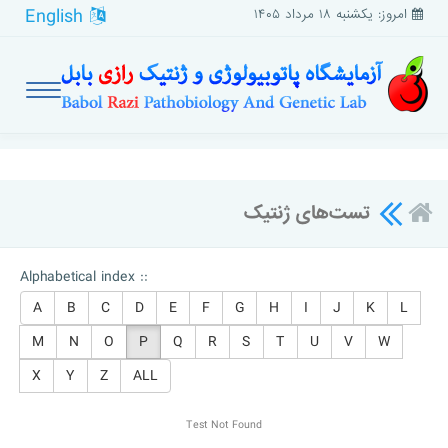
English
امروز: یکشنبه ۱۸ مرداد ۱۴۰۵
تست‌های ژنتیک
Alphabetical index ::
A
B
C
D
E
F
G
H
I
J
K
L
M
N
O
P
Q
R
S
T
U
V
W
X
Y
Z
ALL
Test Not Found