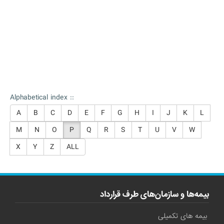
Alphabetical index ::
A
B
C
D
E
F
G
H
I
J
K
L
M
N
O
P
Q
R
S
T
U
V
W
X
Y
Z
ALL
بیمه‌ها و سازمان‌های طرف قرارداد
بیمه های تکمیلی