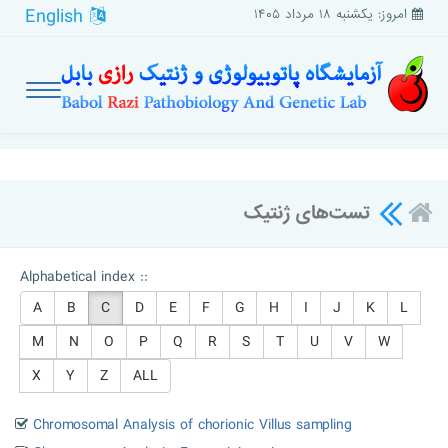
English
امروز: یکشنبه ۱۸ مرداد ۱۴۰۵
تست‌های ژنتیک
Alphabetical index ::
A
B
C
D
E
F
G
H
I
J
K
L
M
N
O
P
Q
R
S
T
U
V
W
X
Y
Z
ALL
Chromosomal Analysis of chorionic Villus sampling