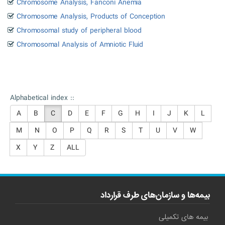
Chromosome Analysis, Fanconi Anemia
Chromosome Analysis, Products of Conception
Chromosomal study of peripheral blood
Chromosomal Analysis of Amniotic Fluid
Alphabetical index ::
A
B
C
D
E
F
G
H
I
J
K
L
M
N
O
P
Q
R
S
T
U
V
W
X
Y
Z
ALL
بیمه‌ها و سازمان‌های طرف قرارداد
بیمه های تکمیلی