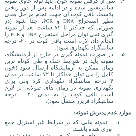
پس از گرفتن نمونه خون، باید لوله حاوی نمونه
۴.
سانتریفیوژ شده و در ادامه پس از دور ریختن
پلاسما، بافی کوت آن جهت انجام مراحل بعدی
نظیر استخراج
و
، جدا شود (در
PCR
DNA
صورتی که حداکثر تا ۷۲ ساعت بعد از نمونه
گیری نمی توان مراحل استخراج
و
را
PCR
DNA
انجام داد، لازم است بافی کوت در ۲۰- درجه
سانتیگراد نگهداری شود).
در صورت نمونه گیری در خارج از آزمایشگاه،
۵.
نمونه باید در شرایط خنک و طی کوتاه ترین
زمان ممکن به آزمایشگاه ارسال شود (خون
کامل را می توان حداکثر تا ۷۲ ساعت در دمای
۴ درجه سانتیگراد نگهداری کرد ولی برای
نگهداری نمونه در زمان های طولانی تر لازم
است
بافی کوت را به دمای ۲۰
–
درجه
سانتیگراد فریزر منتقل نمود
).
موارد عدم پذیرش نمونه:
نمونه هایی که در شرایط غیر استریل جمع
۱.
آوری شده باشند.
نمونه های خونی که فریز شده، منعقد شده و
۲.