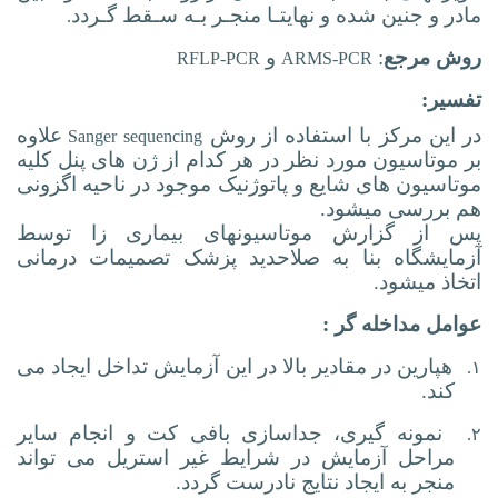
مادر و جنين شده و نهايتـا منجـر بـه سـقط گـردد
.
روش مرجع
:
و
RFLP-PCR
ARMS-PCR
تفسیر:
در این مرکز با استفاده از روش
علاوه
Sanger
sequencing
بر موتاسیون مورد نظر در هر کدام از ژن های پنل کلیه
موتاسیون های شایع و پاتوژنیک موجود در ناحیه اگزونی
هم بررسی می­شود.
پس از گزارش موتاسیون­های بیماری زا توسط
آزمایشگاه بنا به صلاحدید پزشک تصمیمات درمانی
اتخاذ می­شود.
عوامل مداخله گر :
هپارین در مقادیر بالا در این آزمایش تداخل ایجاد می
۱.
کند.
نمونه گیری، جداسازی بافی کت و انجام سایر
۲.
مراحل آزمایش در شرایط غیر استریل می تواند
منجر به ایجاد نتایج نادرست گردد.