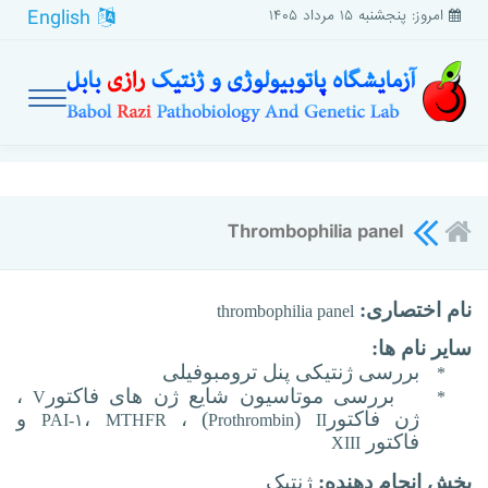
English
امروز: پنجشنبه ۱۵ مرداد ۱۴۰۵
Thrombophilia panel
نام اختصاری:
thrombophilia panel
سایر نام ها:
بررسی ژنتیکی پنل ترومبوفیلی
*
بررسی موتاسیون شایع ژن های فاکتور
،
V
*
ژن
فاکتور
(
) ،
،
و
PAI-۱
MTHFR
Prothrombin
II
فاکتور
XIII
بخش انجام دهنده:
ژنتیک