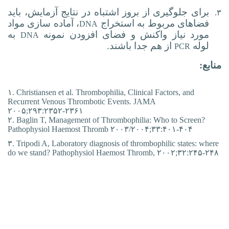
برای جلوگیری از بروز اشتباه در نتایج آزمایش، باید
۳.
فضاهای مربوط به استخراج
، آماده سازی مواد
DNA
مورد نیاز واکنش و فضای افزودن نمونه
به
DNA
لوله
از هم جدا باشند.
PCR
منابع:
۱. Christiansen et al. Thrombophilia, Clinical Factors, and
Recurrent Venous Thrombotic Events. JAMA
۲۰۰۵;۲۹۳:۲۳۵۲-۲۳۶۱
۲. Baglin T, Management of Thrombophilia: Who to Screen?
Pathophysiol Haemost Thromb ۲۰۰۳/۲۰۰۴;۳۳:۴۰۱-۴۰۴
۳. Tripodi A, Laboratory diagnosis of thrombophilic states: where
do we stand? Pathophysiol Haemost Thromb, ۲۰۰۲;۳۲:۲۴۵-۲۴۸