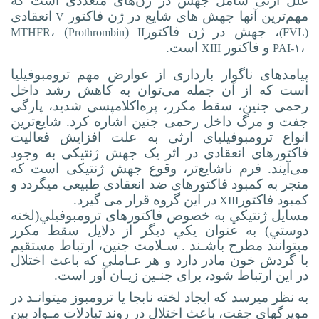
علل ارثی شامل جهش در ژن‌های متعددی است که
مهم‌ترین آنها جهش های شایع در ژن فاکتور
انعقادی
V
، جهش در ژن
فاکتور
(
) ،
MTHFR
Prothrombin
II
(FVL)
،
و فاکتور
است.
XIII
PAI-۱
پیامدهای ناگوار بارداری از عوارض مهم ترومبوفیلیا
است که از آن جمله می‌توان به کاهش رشد داخل
رحمی جنین، سقط مکرر، پره‌اکلامپسی شدید، پارگی
جفت و مرگ داخل رحمی جنین اشاره کرد. شایع‌ترین
انواع ترومبوفیلیای ارثی به علت افزایش فعالیت
فاکتورهای انعقادی در اثر یک جهش ژنتیکی به وجود
می‌آیند. فرم ناشایع‌تر، وقوع جهش ژنتیکی است که
منجر به کمبود فاکتورهای ضد انعقادی طبیعی می­گردد و
کمبود فاکتور
در این گروه قرار می گیرد.
XIII
مسايل ژنتيکي به خصوص فاکتورهای ترومبوفيلي(لخته
دوستي) به عنوان يکي دیگر از دلايل سقط مکرر
ميتوانند مطرح باشـند . سـلامت جنين، ارتباط مستقيم
با گردش خون مادر دارد و هر عـاملي که باعث اختلال
در اين ارتباط شود، برای جنـين زيـان آور است.
به نظر ميرسد که ايجاد لخته نابجا يا ترومبوز ميتوانـد در
مويرگهای جفت، باعث اختلال در روند تبادلات مـواد بين