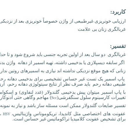
کاربرد:
ارزیابی خونریزی غیرطبیعی از
واژن خصوصاً خونریزی بعد از نزدیکی
غربالگری زنان بی علامت
تفسیر:
غربالگری دو سال بعد از اولین تجربه جنسی باید شروع شود و تا حداق
اگر سابقه دیسپلازی یا بدخیمی داشته، تهیه اسمیر از دهانه
واژن بدن
زنانی که هیچ موقع نزدیکی نداشته اند نیازی به اسمیرهای روتین ندارن
پاپ اسمیر یک تست غیر حساس تشخیصی برای بدخیمی دهانه رحم می ب
طبیعی دهانه رحم باید صرف نظر از نتایج سیتولوژی دهانه رحم، ارز
با پاپ اسمیر میتوان پیش بدخیمی گلندولار (غدد لنفاوی) و اسک
تغییرات کارسینوم سلول سنگفرشی(
)
مهاجم وگاهی حتی آدنوکارس
Scc
تفسیر ضایعات گلندولار ممکن است مسئله ساز باشد و نیاز به نمونه 
عفونت های اختصاصی مثل کاندیدا، تریکوموناس واژینالیس،
،
HSV
برای تشخیص عفونت کلامیدیا تراکوماتیس غیر حساس است.