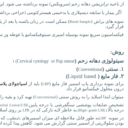
از ناحیه ترانزیشن دهانه رحم (سرویکس) نمونه برداشته می شود. این
اگر بیمار با سابقه دیسپلازی یا بدخیمی هیسترکتومی (جراحی بردا
نمونه های براش (
) ممکن است در زنان یائسه یا بعد از ی
Brush Sample
قرار گیرد.
فیکساسیون سریع نمونه بوسیله اسپری سیتوفیکساتیو یا غوطه ور سازی در محلول
روش:
سیتولوژی دهانه رحم (
:
Cervical cytology or Pap smear)
۱. سنتی (
)
Conventional
۲. فاز مایع (
Liquid based
)
برای نمونه برداری پاپ اسمیر فاز مایع (
) باید از
اسپاچولای
پلاس
LBP
درون محلول فیکساتیو قرار داد.
میتوان ابتدا اسلاید را به روش سنتی (
) تهیه کرد و بقیه را
Conventional
تشخیص
ضایعات پوششی سنگفرشی با درجه پایین
elial Lesion/LSIL
درجه بالا
به خاطر لایه نازکی که در
بر روی اسلای
LPB
(High- grade LSIL)
در نمونه
به طور قابل ملاحظه ای میزان اسمیرهای
که 
LBP
نامطلوب
بودن سلولاریتی از اسمیر سنتی گزارش می
شود، کاهش پیدا کرده ا