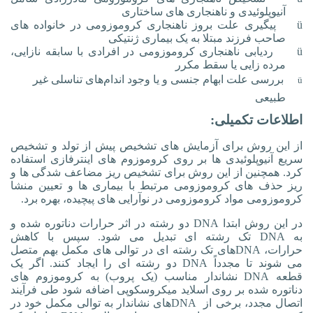
آنیوپلوئیدی و ناهنجاری های ساختاری
ü
پیگیری علت بروز ناهنجاری کروموزومی در خانواده های
صاحب فرزند مبتلا به یک بیماری ژنتیکی
ü
ردیابی ناهنجاری کروموزومی در افرادی با سابقه نازایی،
مرده زایی یا سقط مکرر
بررسی علت ابهام جنسی و یا وجود اندام‌های تناسلی غیر
ü
طبیعی
اطلاعات تکمیلی:
از این روش برای آزمایش های تشخیص پیش از تولد
و تشخیص
سریع آنیوپلوئیدی ها بر روی کروموزوم های اینترفازی استفاده
کرد. همچنین از این روش برای تشخیص ریز مضاعف شدگی ها و
ریز حذف های کروموزومی مرتبط با بیماری ها و تعیین منشا
کروموزومی مواد کروموزومی در نوآرایی های پیچیده، بهره برد.
در این روش ابتدا
DNA
دو رشته در اثر حرارات دناتوره شده و
به
DNA
تک رشته ای تبدیل می شود. سپس با کاهش
حرارات،
DNA
های تک رشته ای در توالی های مکمل بهم متصل
می شوند تا مجدداً
DNA
دو رشته ای را ایجاد کنند. اگر یک
قطعه
DNA
نشاندار مناسب (یک پروب) به کروموزوم های
دناتوره شده بر روی اسلاید میکروسکوپی اضافه شود طی فرآیند
اتصال مجدد، برخی از
DNA
های نشاندار به توالی مکمل خود در