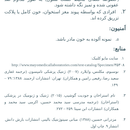
عفونی شده و تمیز نگه داشته شود.
۲.
افرادی که بواسطه پیوند مغز استخوان، خون کامل یا پلاکت
تزریق کرده اند.
اَمنیون:
a.
نمونه آلوده به خون مادر باشد.
منابع:
۱.
سایت مایو کلنیک:
http://www.mayomedicallaboratories.com/test-catalog/Specimen/۳۵۳۰۸
۲.
نوسبوم، مکلنس، وایلارد. (۲۰۰۷). ژنتیک پزشکی تامپسون. (ترجمه غفاری
سعید رضا، رفیعی رامین و همکاران). تهران: انتشارات ارجمند. ۱۳۸۸؛ ۷۹
–
۱۴۹.
۳.
تام استراخان و جودیت گوشیپ. (۲۰۱۵). ژنتیک و ژنومیک در پزشکی
(استراخان). (ترجمه مدرسی سید محمد حسین، اکرمی سید محمد و
همکاران). انتشارات ابن سینا. ۲۵۹
–
۲۷۲.
۴.
مزدرانی حسین، (۱۳۸۸). مبانی سیتوژنتیک بالینی. انتشارات بارش دانش.
انتشار ۹. چاپ اول.