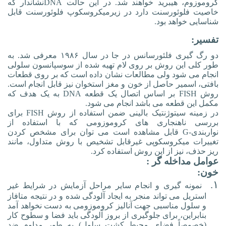
کروموزوم، هیبرید خواهند شد. در این حالت
DNA
نشاندار که
خاصیت فلوئورسنت دارد در زیرمیکروسکوپ فلوئورسنت قابل
شناسایی خواهد بود.
تفسیر:
دو رگ گیری فلئورسانس در جا در سال ۱۹۸۶ معرفی شد. به
طور کلی این روش بر روی لام تهیه شده از سوسپانسون سلولی
انجام می شود ولی مطالعات نشان داده است که بر روی قطعات
بافتی، اسمیر حاصل از خون و مغز استخوان نیز قابل انجام است.
روش
FISH
بر اساس اتصال یک قطعه
DNA
به یک هدف که
مکمل این قطعه می باشد انجام می شود.
در زمینه سیتوژنتیک بالینی ضمن استفاده از روش
FISH
برای
بررسی ناهنجاری های کروموزومی که با استفاده از
نواربندی
-
G
قابل مشاهده است می توان برای مشخص کردن
تغییرات میکروسکوپی غیرقابل تشخیص با روش متداول، مانند
ریز حذف، نیز از این روش استفاده کرد.
عوامل مداخله گر :
خون:
۱.
نمونه گیری و انجام سایر مراحل آزمایش در شرایط غیر
استریل می تواند منجر به ایجاد آلودگی شده و در نتیجه متافاز
و سلول مناسبی جهت آنالیز کروموزومی به دست نخواهد آمد
بنابراین، برای جلوگیری از بروز آلودگی باید فضا و سطوح کار
(خصوصاً فضای محیط کشت سلول) به طور مداوم ضد