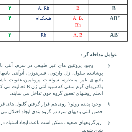
-
۲
B
A, Rh
B
+
۴
AB
A, B,
هیچکدام
Rh
-
۲
AB
Rh
A, B
عوامل مداخله گر :
§
وجود پروتئین های غیر طبیعی در سرم، آنتی باد
پوشاننده سلول، ژل وارتون، فیبرینوژن، اُتوآنتی بادیها،
بادیهای غیر منتظره، سولفات پروتامین،عفونت ناش
باکتریهای گرم منفی که شبیه آنتی ژن
B
فعالیت می کنن
انجلم روشهای تععین گروه خون تداخل می نمایند.
§
وجود پدیده رولو ( روی هم قرار گرفتن گلبول های قر
حضور آنتی بادیهای سرد در گروه بندی ایجاد اختلال می ک
§
زیرگروههای ضعیف ممکن است باعث ایجاد اشتباه در 
بندی شوند.