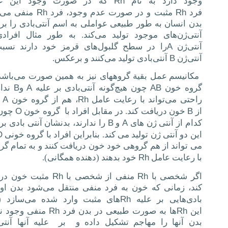
Rh
وجود دارد به نام
كه در صورت وجود این عا
Rh
Rh
فرد
مثبت و در صورت عدم وجود، فرد
منفی می‌
بدن انسان به طور طبیعی عواملی به اسم آنتی‌بادی را بر 
آنتی‌ژن‌های موجود تولید می‌كند. به طور مثال افراد
A
آنتی‌ژن
را در سطح گلبول‌های قرمز خود دارند نسب
B
آنتی‌ژن
آنتی‌بادی تولید می‌كنند و برعكس.
مكانیسم عمل بقیة گروههای نیز به همین صورت می‌باشد م
B
A
AB
گروه خون
چون هیچ‌گونه آنتی‌بادی بر علیه
و
ندا
A
Rh
راحتی می‌تواند با رعایت عامل
، هم از گروه خون
O
B
از
خون دریافت كند. در مقابل افراد با
گروه خون
چون
B
A
کدام از آنتی ژن های
و
را ندارند، بدنشان آنتی بادی بر
O
این دو آنتی ژن تولید می کند. بنابراین افراد با گروه خونی
می تواند از هم گروهی خود خون دریافت کنند و به تمام گرو
Rh
با رعایت عامل
خود بدهند (دهنده همگانی).
Rh
Rh
اگر شخصی با
منفی از شخصی با
مثبت خون در
كند، زمانی كه خون به فرد منفی منتقل می‌شود بدن او 
Rh
بادی‌هایی بر علیه
‌های مثبت وارد شده می‌سازد 
Rh
Rh
این
‌ها به صورت طبیعی در بدن فرد
منفی وجود ند
بدن آنها را مهاجم تشكیل داده و
بر
علیه آنها آنتی