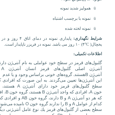
ü
همولیز شدید نمونه
ü
نمونه با برچسب اشتباه
ü
نمونه لخته شده
شرایط نگهداری:
پایداری نمونه در دمای اتاق ۴ 
o
یخچال(
C
۴
) ۱۰ روز می باشد.
نمونه در فریزر ناپایدار است.
اطلاعات تکمیلی:
گلبول‌های قرمز در سطح خود عواملی به نام آنتی‌ژن دارند
A
آنتی‌ژن اصلی گلبول‌های قرمز انسان آنتی‌ژن
B
آنتی‌ژن
هستند. گروه‌های خونی براساس وجود و یا عدم
و
این آنتی‌ژن‌ها تعیین می‌گردند. به این صورت كه افرادی ك
A
سطح گلبول‌های قرمز خود دارای آنتی‌ژن
هستند، 
B
B
A
خون
، افرادی كه واجد آنتی‌ژن
هستند، گروه خون
، اف
AB
B
A
كه هر دو آنتی‌ژن
و
دارند، گروه خون
و افرادی كه
O
B
A
كدام از عوامل
و
را ندارند گروه خون
نامیده می‌شوند
سطح بعضی از گلبول‌های قرمز یك نوع عامل آنتی‌ژنی دیگر