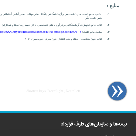
منابع :
۱.
کتاب جامع تست هاي تشخيصي و آزمايشگاهي پاگانا- دکتر مهتاب جعفر آبادي آشتياني و 
نشر جامعه نگر
۲.
کتاب جامع تجهيزات آزمايشگاهي و فرآورده هاي تشخيصي- دکتر حميد رضا سقا و همکاران- 
۳.
سايت مايو کلنيک:
ttp://www.mayomedicallaboratories.com/test-catalog/Specimen/۹۰۱۲
۴.
کتاب خون شناسي- انعقاد و طب انتقال خون هنري- ديويدسون ۲۰۱۱
Shortcut keys: Prev=Right , Next=Left
بیمه‌ها و سازمان‌های طرف قرارداد