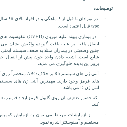
توضیحات:
·
در نوزادان تا قبل از ۶ ماهگی و در افراد بالای ۶۵ سال
type
قابل اعتماد است.
·
در بیماری پیوند علیه میزبان (
GVHD
) لنفوسیت های
انتقال یافته بر علیه بافت گیرنده واکنش نشان می د
چنین وضعیتی در بیماران مبتلا به ضعف سیستم ایمنی ب
شایع است. اشعه دادن واحد خون پیش ار انتقال خو
بروز این پدیده جلوگیری می نماید.
·
آنتی ژن های سیستم
Rh
بر خلاف
ABO
منحصراً روی گ
های قرمز وجود دارند. مهمترین آنتی ژن های سیستم
آنتی ژن
D
می باشد
که حضور ضعیف آن روی گلبول قرمز ایجاد فنوتیپ
Du
کند.
·
از آزمایشات مرتبط می توان به آزمایش کومبس
مستقیم و آمینوسنتز اشاره نمود.