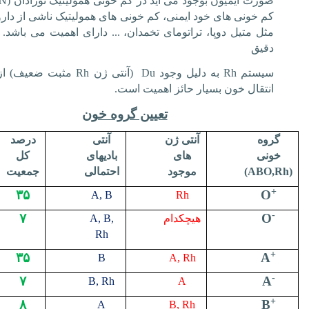
صورت ایمیون بوجود می آید در کم خونی همولیتیک نوزادان (
N
کم خونی های خود ایمنی، کم خونی های همولیتیک ناشی از دارو
مثل متیل دوپا، تراتومای تخمدان، ... دارای اهمیت می باشد. 
دقیق
سیستم
Rh
به دلیل وجود
Du
(آنتی ژن
Rh
مثبت ضعیف) از
انتقال خون بسیار حائز اهمیت است.
تعیین گروه خون
گروه
آنتی ژن
آنتی
درصد
خونی
های
بادیهای
کل
(
ABO,Rh
)
موجود
احتمالی
جمعیت
+
۳۵
O
A, B
Rh
-
۷
O
هیچکدام
A, B,
Rh
+
۳۵
A
B
A, Rh
-
۷
A
B, Rh
A
+
۸
B
A
B, Rh