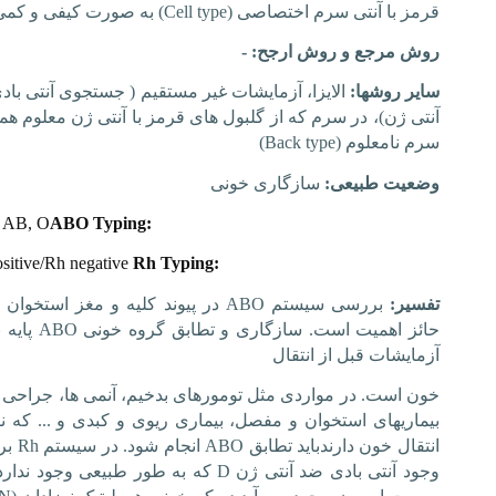
قرمز با آنتی سرم اختصاصی (
Cell type
)
به صورت کیفی و کمی
روش مرجع و روش ارجح: -
سایر روشها:
الایزا، آزمایشات غیر مستقیم ( جستجوی آنتی با
آنتی ژن)، در سرم که از گلبول های قرمز با آنتی ژن معلوم همر
سرم نامعلوم
(
Back type
)
وضعیت طبیعی:
سازگاری خونی
, AB, O
ABO Typing:
sitive/Rh negative
Rh Typing:
تفسیر:
بررسی سیستم
ABO
در پیوند کلیه و مغز استخوان 
حائز اهمیت است. سازگاری و تطابق گروه خونی
ABO
پایه 
آزمایشات قبل از انتقال
خون است. در مواردی مثل تومورهای بدخیم، آنمی ها، جراحی 
بیماریهای استخوان و مفصل، بیماری ریوی و کبدی و ... که نی
انتقال خون دارندباید تطابق
ABO
انجام شود. در سیستم
Rh
بر
وجود آنتی بادی ضد آنتی ژن
D
که به طور طبیعی وجود ندارد 