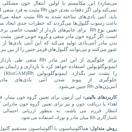
می‌سازد) این مكانیسم با اولین انتقال خون مشكلی ا
Rh
نمی‌كند ولی اگر دفعات بعدی خون
مثبت به فرد منفی ان
Rh
یابد، آنتی بادی‌های ساخته شده به
مثبت حمله می‌كن
باعث رسوب گلبول‌ها می‌گردند كه خطرات جدی ایجاد می‌
Rh
تعیین نوع
برای خانم‌های باردار از اهمیت خاصی برخو
است. اگر گروه خون مادر منفی و گروه خونی جنین
مثبت 
بدن مادر آنتی‌بادی تولید می‌كند كه این آنتی بادی‌ها از
عبور می‌كنند و می‌توانند گلبول‌های قرمز جنین را از بین ببرن
Rh
برای جلوگیری از این امر مادر
منفی طی باردار
ایمونوگلوبولین استفاده خواهد كرد تا بارداری و زایمان م
Rh
را پشت سر بگذارد. ایمونوگلوبولین
(
RhoGAM
)
ب
جلوگیری از پیوند شدن آنتی بادی‌های ماد
Rh
آنتی‌ژن‌های
جنین می‌شود.
کاربردهای بالینی:
این آزمون برای تعیین گروه خون بیمار، قب
اهداء یا دریافت خون و نیز برای تعیین گروه خون مادرانی ک
انتظار فرزند می باشند، به منظور ارزیابی احتمالی
ناسازگاری
Rh
میان مادر و نوزاد، استفاده می شود.
روش متداول:
هماگلوتیناسیون یا آگلوتیناسیون مستقیم گلبو