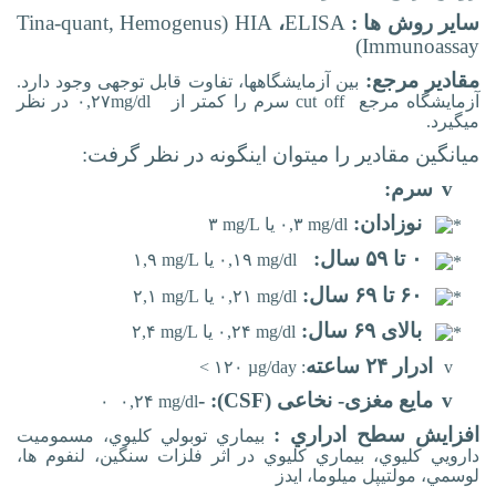
سایر روش ها :
ELISA
،
HIA
(
Tina-quant, Hemogenus
)
Immunoassay
مقادیر مرجع:
بین آزمایشگاه­ها، تفاوت قابل توجهی وجود دارد.
آزمایشگاه­ مرجع
cut off
سرم را کمتر از
۰,۲۷mg/dl
در نظر
می‏گیرد
.
میانگین مقادیر
را می‏توان اینگونه در نظر گرفت
:
v
سرم:
نوزادان:
۰,۳ mg/dl
یا
۳ mg/L
۰ تا ۵۹ سال:
۰,۱۹ mg/dl
یا
۱,۹ mg/L
۶۰ تا ۶۹ سال:
۰,۲۱ mg/dl
یا
۲,۱ mg/L
بالای ۶۹ سال:
۰,۲۴ mg/dl
یا
۲,۴ mg/L
ادرار ۲۴ ساعته
>
۱۲۰ µg/day
:
v
v
مایع مغزی- نخاعی (
CSF
):
-
۰
۰,۲۴ mg/dl
افزايش سطح ادراري :
بيماري توبولي كليوي، مسموميت
دارويي كليوي، بيماري كليوي در اثر فلزات سنگين، لنفوم ها،
لوسمي، مولتیپل میلوما، ايدز