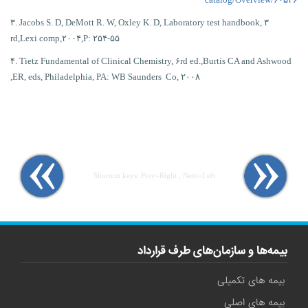
۳. Jacobs S. D, DeMott R. W, Oxley K. D, Laboratory test handbook, ۳
rd,Lexi comp,۲۰۰۴,P: ۲۵۴-۵۵
۴. Tietz Fundamental of Clinical Chemistry, ۶rd ed.,Burtis CA and Ashwood
,
ER, eds, Philadelphia, PA: WB Saunders Co, ۲۰۰۸
Shortcut keys: Prev=Right , Next=Left
بیمه‌ها و سازمان‌های طرف قرارداد
بیمه های تکمیلی
بیمه های اصلی