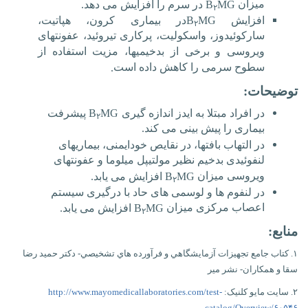
میزان
MG
B
در سرم را افزایش می دهد.
۲
افزایش
MG
B
در بیماری کرون، هپاتیت،
۲
سارکوئیدوز، واسکولیت، پرکاری تیروئید، عفونت­های
ویروسی و برخی از بدخیمی‏ها، مزیت استفاده از
سطوح سرمی را کاهش داده است
.
توضیحات:
در افراد مبتلا به ایدز اندازه گیری
MG
B
پیشرفت
۲
بیماری را پیش بینی می کند.
در التهاب بافتها، در نقایص خودایمنی، بیماریهای
لنفوئیدی بدخیم نظیر مولتیپل میلوما و عفونتهای
ویروسی میزان
MG
B
افزایش می یابد.
۲
در لنفوم ها و لوسمی های حاد با درگیری سیستم
اعصاب مرکزی میزان
MG
B
افزایش می یابد.
۲
منابع:
۱. کتاب جامع تجهيزات آزمايشگاهي و فرآورده هاي تشخيصي- دکتر حميد رضا
سقا و همکاران- نشر مير
۲. سايت مايو کلنيک:
http://www.mayomedicallaboratories.com/test-
catalog/Overview/۶۰۵۴۶