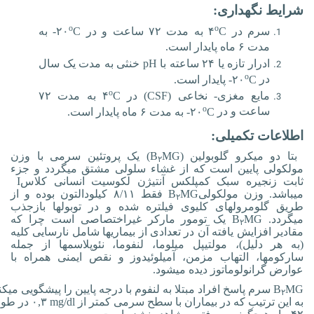
شرایط نگهداری:
o
o
سرم در
C
۴
به مدت ۷۲ ساعت و در
C
-۲۰
به
مدت ۶ ماه پایدار است.
ادرار تازه یا ۲۴ ساعته با
pH
خنثی به مدت یک سال
o
در
C
-۲۰
پایدار است.
o
مایع مغزی- نخاعی (
CSF
) در
C
۴
به مدت ۷۲
o
ساعت و در
C
-۲۰
به مدت ۶ ماه پایدار است.
اطلاعات تکمیلی:
بتا دو میکرو گلوبولین (
MG
B
)
یک پروتئین سرمی با وزن
۲
مولکولی پایین است که از غشاء سلولی مشتق می‏گردد و جزء
ثابت زنجیره سبک کمپلکس آنتی‏ژن لکوسیت انسانی کلاس
I
می‏باشد. وزن مولکولی
MG
B
فقط ۸/۱۱ کیلودالتون بوده و از
۲
طریق گلومرول­های کلیوی فیلتره شده و در توبول­ها بازجذب
می‏گردد.
MG
B
یک تومور مارکر غیراختصاصی است چرا که
۲
مقادیر افزایش یافته آن در تعدادی از بیماری­ها شامل نارسایی کلیه
(به هر دلیل)، مولتیپل میلوما، لنفوما، نئوپلاسم­ها از جمله
سارکوم‏ها، التهاب مزمن، آمیلوئیدوز و نقص ایمنی همراه با
عوارض گرانولوماتوز دیده می‏شود.
MG
B
سرم پاسخ افراد مبتلا به لنفوم با درجه پایین را پیشگویی می‏کن
۲
به این ترتیب که در بیماران با سطح سرمی کمتر از
۰,۳ mg/dl
در طو