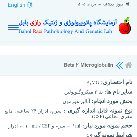
English
امروز: یکشنبه ۱۸ مرداد ۱۴۰۵
Beta ۲ Microglobulin
نام اختصاری:
B
MG
۲
سایر نام ها:
بتا ۲ ميكروگلوبولين
بخش مورد انجام:
آنالیز هورمون
نوع نمونه قابل اندازه گیری :
،
سرم
ادرار
۲۴ ساعته،
مایع
مغزی- نخاعی
(
CSF
)
حجم نمونه مورد نیاز:
۱ml
←
سرم و
CSF
/
۱۰ ml
←
ادرار
شرایط نمونه گیری: