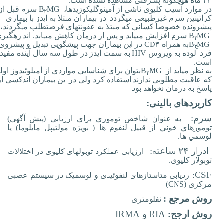
۴۲ ماه هیچگونه پسرفتی مشاهده نشده است
.
در موارد آسیب کلیوی ناشی از آمینوگلیکوزیدها،
MG
B
سرم قبل از
۲
کراتی‏نین سرم غیرطبیعی می‏گردد. در بیماران مبتلا به ایدز با بیماری
پیشرونده خصوصاً کسانی که مبتلا به عفونت­های فرصت‏طلب می‏گردند،
MG
B
سرم افزایش می‏یابد و پس از درمان کاهش می‏یابد. اندازه‏گیر
۲
MG
B
به همراه
CD۴
در این بیماران جهت پیشگویی تبدیل و پیشروی
۲
فرد آلوده به ویروس
HIV
به سمت ایدز در طول سه سال آینده مفید
است
.
به نظر می‏آید از
MG
B
بتوان برای شناسایی مواردی از آمیلوئیدوز اولی
۲
که عاقبت مطلوبی ندارند استفاده کرد ولی در این بیماران اندکسی از
پاسخ به درمان نخواهد بود.
کاربردهای بالینی:
سرم:
به عنوان شاخص توموري براي ارزیابی (پیش آگهی)
تومورهاي خوني از قبيل لنفوم ها ( بویژه مولتیپل مایلوما) يا
لوسمي ها.
ادرار ۲۴ ساعته:
ارزیابی عملکرد توبول­های کلیوی در اختلالات
توبولار کلیوی.
:
CSF
ردیابی متاستازهای لنفوئیدی و لوسمیک در سیستم عصبی
مرکزی (
CNS
)
روش مرجع :
نفلومتری
روش ارجح:
RIA
و
IRMA