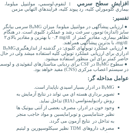
افزايش سطح سرمي :
لنفوم
،
لوسمي، مولتیپل میلوما،
بيماري گلومورلي كليه، رد پيوند كليه، فرايندهاي التهابي مزمن
تفسیر:
●
ارزیابی پیش‏آگهی در مولتیپل میلوما: میزان
MG
B
سرمی بیانگر
۲
سایز (اندازه) تومور، سرعت رشد و عملکرد کلیوی است. در هنگام
تظاهر بیماری، مقادیر کمتر از
۰,۴ mg/dl
با بهترین و مقادیر بالای
۲
mg/dl
، با بدترین پیش‏آگهی همراهند
.
●
ارزیابی عملکرد توبول­های کلیوی: در گذشته از اندازه‏گیری
MG
B
۲
ادراری برای ارزیابی عملکرد توبولی کلیه استفاده می‏شد ولی در حال
حاضر کمتر برای این منظور استفاده می‏شود
.
●
سطوح
MG
B
در
CSF
برای ردیابی متاستازهای لنفوئیدی و لوسم
۲
در سیستم اعصاب مرکزی
(
CNS
)
مفید خواهد بود.
عوامل مداخله گر:
MG
B
در ادرار بسيار اسيدي ناپايدار است
.
۲
تصوير برداري هسته اي مي تواند در نتايج آزمايش به
روش رادیوايمنواسي (
RIA
) تداخل نماید.
وجود خون در ادرار، مصرف بعضی از آنتی بیوتیک ها
نظیر جنتامایسین و توبرامایسین و مواد حاجب منجر
به تداخل در نتایج آزمون می گردد.
مصرف داروهای
TDM
نظیر سیکلوسپورین و لیتیم