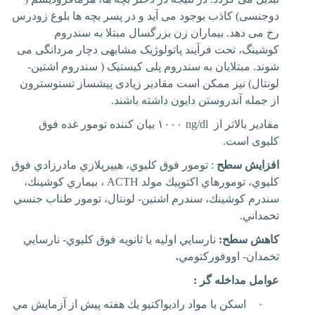
دوجنسی) کاذب بوجود می آید و در پسر بچه ها بلوغ زودرس
رخ می دهد. بیماران زن بزرگسال مبتلا به سندروم
کوشینگ، تحت فرآیند پاتولوژیک مشابهی
دچار مردانگی می
شوند. مبتلایان به سندروم پلی کیستیک ( سندروم اشتین-
لونتال) نیز ممکن است مقادیر زیادی پیشساز تستوسترون
از جمله آندروستن دایون داشته باشند.
مقادیر بالاتر از
۱۰۰۰ ng/dl
بیان کننده تومور غده فوق
کلیوی است.
افزايش سطح
: تومور فوق كليوي، هيپرپلازي مادرزادي فوق
كليوي، تومورهاي اكتوپيك مولد
ACTH
، بيماري كوشينك،
سندرم كوشينك، سندرم اشتين- لونتال، تومور طناب جنسي
تخمداني.
كاهش سطح:
نارسايي اوليه يا ثانويه فوق كليوي- نارسايي
تخمدان- اووفوركتومي
.
عوامل مداخله گر :
·
اسكن با مواد راديواكتيو يك هفته پيش از آزمايش مي