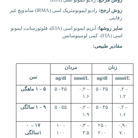
روش ارجح:
رادیو ایمونومتریک اسی (
IRMA
) ساندویچ غیر
رقابتی
سایر روشها:
آنزیم ایمونو اسی (
EIA
)
،
فلوئورسانت ایمونو
اسی (
FIA
)، کمی لومینوسانس
مقادیر طبیعی:
زنان
مردان
سن
ng/dl
nmol/L
ng/dl
nmol/L
۰,۲ –
۵ - ۳۵
۰,۲ –
۵ - ۴۵
۵
–
۱ ماهگی
۱.۶
۱.۲
۰,۲ –
۵ - ۴۵
۰,۲ –
۵ - ۵۵
۹
–
۱ سالگی
۱.۹
۱.۶
۰
–
۱۷
۱۰ -
۰,۳ –
۲۵ -
۰,۹–
۷.۰
۲۰۰
۳.۵
۱۰۰
۱سالگی