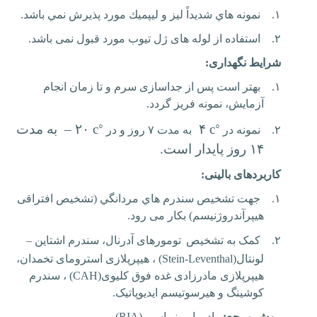
۱.
نمونه هاي شديداً ليز و ليپميك مورد پذيرش نمي باشد.
۲.
استفاده از لوله های ژل تیوب مورد قبول نمی باشد.
شرایط نگهداری:
۱.
بهتر است پس از جداسازی سرم و تا زمان انجام
آزمایش، نمونه فریز گردد.
◦
◦
c
۴
c
۲۰
–
به مدت
۲.
نمونه در
به مدت ۷ روز و در
۱۴ روز پایدار است.
کاربردهای بالینی:
۱.
جهت تشخيص سندرم هاي مردانگي (تشخیص افتراقی
هیپرآندروژنیسم) بکار می رود.
۲.
کمک به تشخیص
تومورهای آدرنال، سندرم اشتاین –
لونتال
(Stein-Leventhal)
، هیپرپلازی استرومای تخمدان،
هیپرپلازی مادرزادی غده فوق کلیوی
(CAH)
، سندرم
کوشینگ و هیرسوتیسم ایدیوپاتیک
.
روش مرجع:
رادیو ایمونو اسی
(
RIA
)