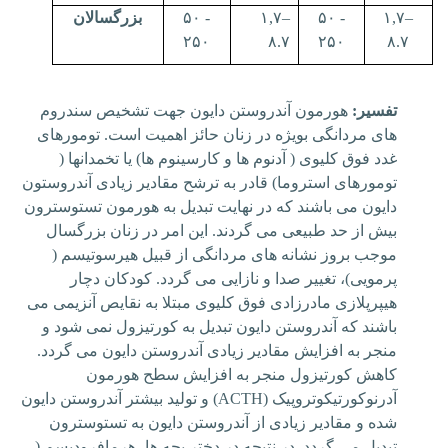
۱,۷–
۵۰ -
۱,۷–
۵۰ -
بزرگسالان
۲۵۰
۸.۷
۲۵۰
۸.۷
تفسیر:
هورمون
آندروستن دایون
جهت تشخیص سندروم
های مردانگی بویژه در زنان حائز اهمیت است. تومورهای
غدد فوق کلیوی ( آدنوم ها و کارسینوم ها) یا تخمدانها (
تومورهای استروما) قادر به ترشح مقادیر زیادی آندروستون
دایون می باشند که در نهایت تبدیل به هورمون تستوسترون
بیش از حد طبیعی می گردند. این امر در زنان بزرگسال
موجب بروز نشانه های مردانگی از قبیل هیرسوتیسم (
پرمویی)، تغییر صدا و نازایی می گردد. کودکان دچار
هیپرپلازی مادرزادی فوق کلیوی مبتلا به نقایص آنزیمی می
باشند که
آندروستن دایون
تبدیل به کورتیزول نمی شود و
منجر به افزایش مقادیر زیادی
آندروستن دایون
می گردد.
کاهش کورتیزول منجر به افزایش سطح هورمون
آدرنوکورتیکوتروپیک (
ACTH
) و تولید بیشتر
آندروستن دایون
شده و مقادیر زیادی از آندروستن دایون به تستوسترون
تبدیل می گردد. در نتیجه در دختر بچه ها، هرمافرودیسم (