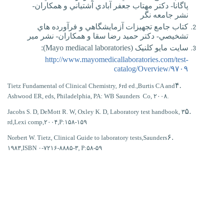
پاگانا- دکتر مهتاب جعفر آبادي آشتياني و همکاران-
نشر جامعه نگر
کتاب جامع تجهيزات آزمايشگاهي و فرآورده هاي
تشخيصي- دکتر حميد رضا سقا و همکاران- نشر مير
سايت مايو کلنيک (
Mayo mediacal laboratories
):
http://www.mayomedicallaboratories.com/test-
catalog/Overview/۹۷۰۹
۴.
Tietz Fundamental of Clinical Chemistry, ۶rd ed.,Burtis CA and
Ashwood ER, eds, Philadelphia, PA: WB Saunders Co, ۲۰۰۸.
۵.
Jacobs S. D, DeMott R. W, Oxley K. D, Laboratory test handbook, ۳
rd,Lexi comp,۲۰۰۴,P:۱۵۸-۱۵۹
۶.
Norbert W. Tietz, Clinical Guide to laboratory tests,Saunders
۱۹۸۳,ISBN ۰-۷۲۱۶-۸۸۸۵-۳, P:۵۸-۵۹