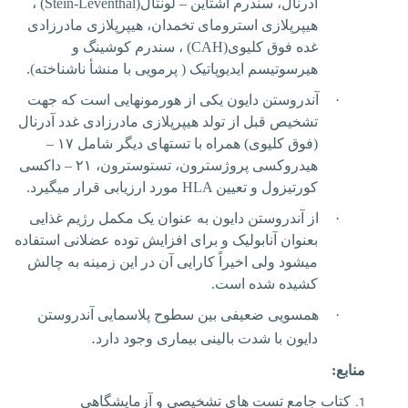
آدرنال، سندرم اشتاین – لونتال
(Stein-Leventhal)
،
هیپرپلازی استرومای تخمدان، هیپرپلازی مادرزادی
غده فوق کلیوی
(CAH)
، سندرم کوشینگ و
هیرسوتیسم ایدیوپاتیک ( پرمویی با منشأ ناشناخته)
.
·
آندروستن دایون
یکی از هورمون­هایی است که جهت
تشخیص قبل از تولد هیپرپلازی مادرزادی غدد آدرنال
(فوق کلیوی) همراه با تست‏های دیگر شامل ۱۷
–
هیدروکسی پروژسترون، تستوسترون، ۲۱
–
داکسی
کورتیزول و تعیین
HLA
مورد ارزیابی قرار می‏گیرد
.
·
از
آندروستن دایون
به عنوان یک مکمل رژیم غذایی
بعنوان آنابولیک و برای افزایش توده عضلانی استفاده
می‏شود ولی اخیراً کارایی آن در این زمینه به چالش
کشیده شده است
.
·
همسویی ضعیفی بین سطوح پلاسمایی
آندروستن
.
دایون
با شدت بالینی بیماری وجود دارد
منابع:
کتاب جامع تست هاي تشخيصي و آزمايشگاهي