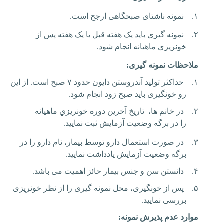
۱.
نمونه ناشتای صبحگاهی ارجح است
.
۲.
نمونه گیری باید یک هفته قبل یا یک هفته پس از
خونریزی ماهیانه انجام شود.
ملاحظات نمونه گیری:
۱.
حداكثر توليد آندروستن دايون حدود ۷ صبح است. از این
رو خونگیری باید صبح زود انجام شود.
۲.
در خانم ها، تاريخ آخرين دوره خونريزي ماهيانه
را در برگه وضعيت آزمايش ثبت نماييد.
۳.
در صورت استعمال دارو توسط بیمار، نام دارو را در
برگه وضعیت آزمایش یادداشت نمایید.
۴.
دانستن سن و جنس بیمار حائز اهمیت می باشد.
۵.
پس از خونگیری، محل نمونه گیری را از نظر خونریزی
بررسی نمایید.
موارد عدم پذیرش نمونه: