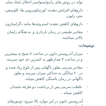
تواند در روش هاي راديوايمنواسي اختلال ايجاد نمايد.
·
داروهاي افزايش دهنده: كورتيكوتروپين ها- كلوميفن-
متي راپون.
·
داروهاي كاهش دهنده: استروئيدها مانند دگزامتازون
·
مقادیر طبیعی در زمان بارداری و به هنگام زایمان
بالاتر می‏باشند.
توضیحات:
·
میزان
آندروستن دایون
در ساعت ۷ صبح به بیشترین
و در ساعت ۴ بعدازظهر به کمترین حد خود می‏رسد.
·
مقادیر سرمی بطور ناگهانی پس از بلوغ زیاد شده و
در ۲۰ سالگی به حداکثر میزان می‏رسد و بطور
ناگهانی در زمان یائسگی کاهش می‏یابد.
·
غلظت سرمی پس از برداشت دو طرفة تخمدان
.
کاهش می‏یابد
·
آندروستن دایون
در این موارد بالا می‏رود: تومورهای