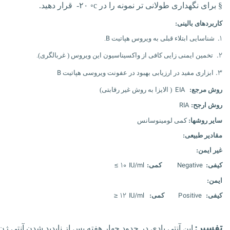
§
برای نگهداری طولانی تر نمونه را در
◦c
۲۰
- قرار دهید.
کاربردهای بالینی:
B
۱.
شناسایی ابتلاء قبلی به ویروس هپاتیت
.
۲.
تخمین ایمنی زایی کافی از واکسیناسیون این ویروس ( غربالگری).
B
۳.
ابزاری مفید در ارزیابی بهبود در عفونت ویروسی هپاتیت
EIA
روش مرجع:
( الایزا به روش غیر رقابتی)
RIA
روش ارجح:
سایر روشها:
کمی لومینوسانس
مقادیر طبیعی:
غیر ایمن:
≥
۱۰ IU/ml
Negative
کیفی:
کمی:
ایمن:
≤
۱۲ IU/ml
Positive
کیفی:
کمی:
تفسیر:
این آنتی بادی در حدود چهار هفته پس از ناپدید شدن آنتی ژن