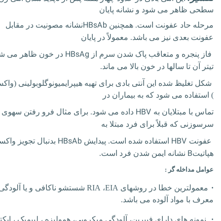
سطحی ظاهر می شود و نشانه پایان
HBsAb
مرحله حاد عفونت است.
همچنین
نشانه مصونیت در مقابل
عفونت بعدی نیز می باشد. معمولاً در پایان
HBsAg
فاز پنجره و متعاقب پاک شدن سرم از
در
خون ظاهر می شو
تیتر آن تا سالها در خون بالا می ماند.
شکل تغلیظ شده این آنتی بادی برای تهیه هیپرایمیونوگلوبولینی (واک
)
استفاده می شود که به بیماران در
HBV
تماس با مبتلایان به
داده می شود. برای مثال فرو رفتن سهوی
سرسوزنی که قبلاً برای فرد مبتلا به
HBsAb
HBV
عفونت
استفاده شده است.
پیدایش
بدنبال تجویز واکس
B
هپاتیت
نشانه ایمن شدن فرد است.
عوامل مداخله گر :
·
معمولترین خطا در روشهای
EIA
،
RIA
شستشو ناکافی و یا آلودگی
معرف با مواد آلوده می باشد.
·
نمونه های دارای فیبرین، آلودگی میکروبی، همولیزه ، لیپمیک ، ایکت