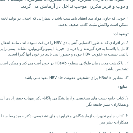
و ذوب و فریز مکرر، موجب تداخل در آزمایش می گردد.
·
خونی که حاوی مواد ضد انعقاد نامناسب باشد یا بیمارانی که اختلال در تولید لخته د
ممکن است واکنش مثبت کاذب ضعیف بدهند
.
توضیحات:
HBV
۱.
در افرادی که به طور اکتسابی آنتی بادی
را دریافت نموده اند ، مانند انتقال
کامل یا پلاسما به فرد گیرنده و یا درمان اخیر با ایمیونوگلوبولین، نشانه ایمنی زایی
HBV
دائمی نسبت یه عفونت
نبوده و حضور آنتی بادی در خون آنها گذرا است.
HBsAb
۲.
با گذشت مدت زمان طولانی سطوح
در خون اُفت می کند و ممکن است 
تشخیص نباشد.
HBV
HBsAb
۳.
مقادیر
برای تشخیص عفونت حاد
مفید نمی باشد.
منابع :
۱.
کتاب جامع تست هاي تشخيصي و آزمايشگاهي پاگانا- دکتر مهتاب جعفر آبادي آشت
و همکاران- نشر جامعه نگر
۲.
کتاب جامع تجهيزات آزمايشگاهي و فرآورده هاي تشخيصي- دکتر حميد رضا سقا و
همکاران- نشر مير