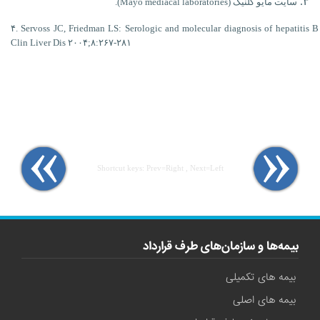
۳.
سايت مايو کلنيک (
laboratories
mediacal
Mayo
).
۴.
Servoss
JC, Friedman LS: Serologic and molecular diagnosis of hepatitis B 
Clin
Liver Dis ۲۰۰۴
;۸:۲۶۷
-۲۸۱
Shortcut keys: Prev=Right , Next=Left
بیمه‌ها و سازمان‌های طرف قرارداد
بیمه های تکمیلی
بیمه های اصلی