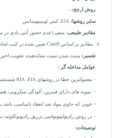
روش ارجح:
-
سایر روشها:
EIA
، کمی لومینوسانس
مقادیر طبیعی:
منفی (عدم حضور آنتی بادی در س
ü
مقادیر بر اساس
Cutoff
تعیین شده در کیت لحاظ
تفسیر:
مثبت شدن تست نشاندهنده عفونت اخیر و یا حا
عوامل مداخله گر :
·
معمولترین خطا در روشهای
EIA
،
RIA
شستشو نا
·
نمونه های دارای فیبرین، آلودگی میکروبی، هم
·
خونی که حاوی مواد ضد انعقاد نامناسب باشد یا
·
در روش رادیوایمونواسی تزریق رادیونوکلوئید در
توضیحات: