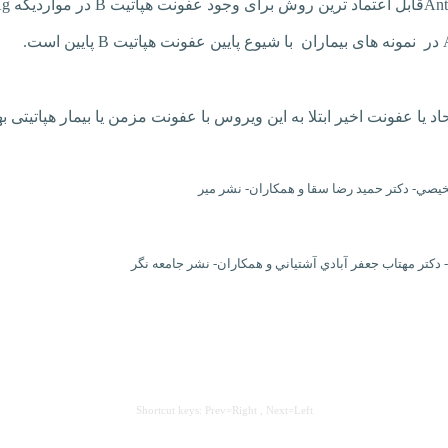
Ant
قابل اعتماد ترین روش برای وجود عفونت هپاتیت
B
در مواردیکه
Ag
در نمونه های بیماران با شیوع پایین
عفونت هپاتیت
B
پایین است.
اد یا عفونت اخیر ابتلا به این ویروس با عفونت مزمن یا بیمار هپاتیتی به
يصي- دکتر حميد رضا سقا و همکاران- نشر مير
کتر مهتاب جعفر آبادي آشتياني و همکاران- نشر جامعه نگر
Shortcut keys: Prev=Right , Next=Left