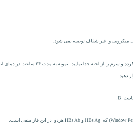
دگی میکروبی و غیر شفاف توصیه نمی شود
.
پاتیت
B
.
Window Per
) که
HBs Ag
و
Ab
HBs
هردو در این فاز منفی است.