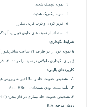
ü
نمونه لیپمیک شدید.
ü
نمونه ایکتریک شدید.
ü
فریز کردن و ذوب کردن مکرر
ü
استفاده از نمونه های حاوی فیبرین، آلو
شرایط نگهداری:
§
نمونه خون را در ظرف ۲۴ ساعت سانتریفیوژ کرده و سرم را از لخته جدا نمایید. نمونه به مدت ۲۴ ساعت در دمای اتاق و ۷ روز در
§
برای نگهداری طولانی تر نمونه را در
◦c
۲۰- قرار دهید.
کاربردهای بالینی:
۱.
تشخیص عفونت حاد و ابتلا اخیر به ویروس ه
۲.
تأیید مثبت
بودن تست
total
HBc
Anti-
۳.
تشخیص عفونت حاد بیماری در فاز پنجره (
iod
روش مرجع:
RIA