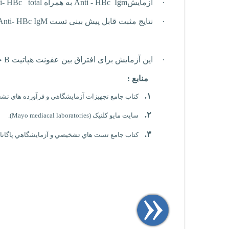
·
آزمایش
Igm
HBc
-
Anti
به همراه
total
HBc
i-
·
نتایج مثبت قابل پیش بینی تست
IgM
HBc
Anti-
·
این آزمایش برای افتراق بین عفونت هپاتیت
B
ح
منابع :
۱.
کتاب جامع تجهيزات آزمايشگاهي و فرآورده هاي تشخ
۲.
سايت مايو کلنيک (
laboratories
mediacal
Mayo
).
۳.
کتاب جامع تست هاي تشخيصي و آزمايشگاهي پاگانا- د