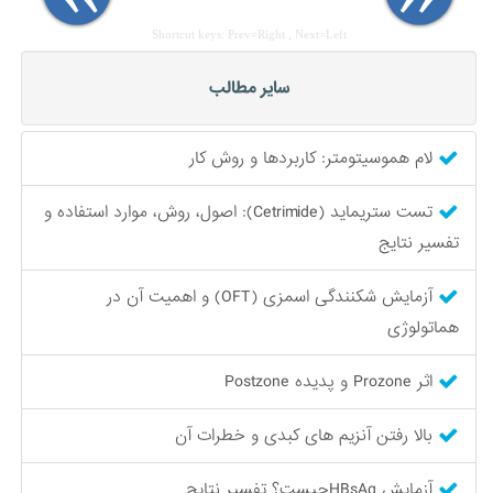
Shortcut keys: Prev=Right , Next=Left
سایر مطالب
لام هموسیتومتر: کاربردها و روش کار
تست ستریماید (Cetrimide): اصول، روش، موارد استفاده و
تفسیر نتایج
آزمایش شکنندگی اسمزی (OFT) و اهمیت آن در
هماتولوژی
اثر Prozone و پدیده Postzone
بالا رفتن آنزیم های کبدی و خطرات آن
آزمایش HBsAgچیست؟ تفسیر نتایج