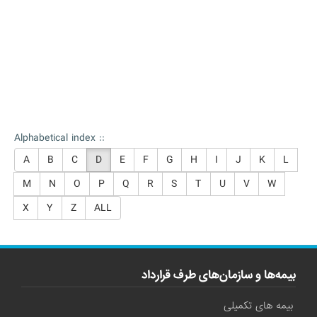
Alphabetical index ::
A
B
C
D
E
F
G
H
I
J
K
L
M
N
O
P
Q
R
S
T
U
V
W
X
Y
Z
ALL
بیمه‌ها و سازمان‌های طرف قرارداد
بیمه های تکمیلی