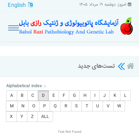
English
امروز: دوشنبه ۱۹ مرداد ۱۴۰۵
تست‌های جدید
Alphabetical index ::
A
B
C
D
E
F
G
H
I
J
K
L
M
N
O
P
Q
R
S
T
U
V
W
X
Y
Z
ALL
Test Not Found