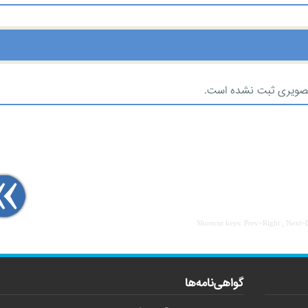
صویری ثبت نشده است.
Shortcut keys: Prev=Right , Next=
گواهی‌نامه‌ها