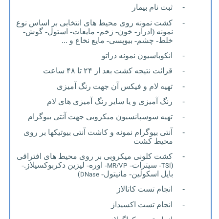
-
ثبت نام بیمار
-
کشت نمونه روی محیط های انتخابی بر اساس نوع
نمونه (ادرار- خون- زخم- مایعات- استول- گوش-
خلط- چشم- بیوپسی- مایع نخاع و ...
-
انکوباسیون نمونه دراتو
-
قرائت نتیجه کشت بعد از ۲۴ تا ۴۸ ساعت
-
تهیه لام و فیکس آن جهت رنگ آمیزی
-
رنگ آمیزی و یا سایر رنگ آمیزی های لام
-
تهیه سوسپانسیون میکروبی جهت آنتی بیوگرام
-
آنتی بیوگرام نمونه و کاشت آنتی بیوتیکها بر روی
محیط کشت
-
کشت کلونی میکروبی بر روی محیط های افتراقی
MR/VP
TSI
(
- سیترات-
- اوره- لیزین دکربوکسیلاز.-
DNase
بایل اسکولین- مانیتول-
)
-
انجام تست کاتالاز
-
انجام تست اکسیداز