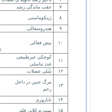
۷
عقب ماندگی رشد
ia
۸
ژینکوماستی
۹
هیدروسفالی
t
۱۰
بیش فعالی
)
کوچکی غیرطبیعی
۱۱
غدد تناسلی
۱۲
شُلی عضلات
مرگ جنین در داخل
۱۳
رحم
۱۴
ناباروری
۱۵
سندرم کلاین فلتر