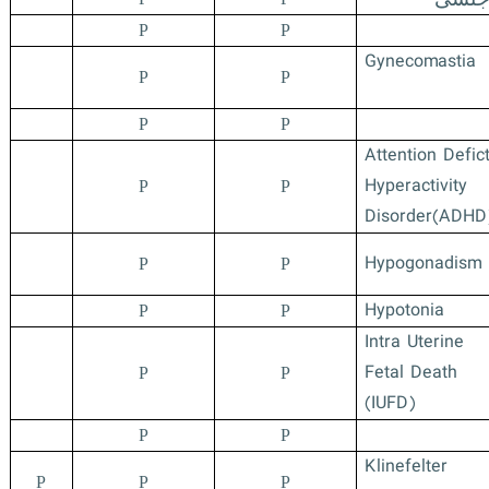
P
P
Gynecomast
P
P
P
P
Attention Defic
Hyperactivity
P
P
Disorder(ADHD
Hypogonadism
P
P
Hypotonia
P
P
Intra Uterine
Fetal Death
P
P
(IUFD)
P
P
Klinefelter
P
P
P