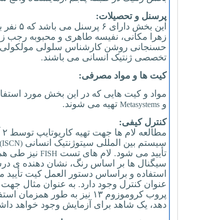
پرسنل و تحصیلات:
این بخش 
زهرا مکانی، نفیسه طاهری و محبوبه رجب زا
حسنجانی روشن کارشناس سلولی مولکولی هس
تخصصی ژنتیک انسانی می باشند.
کیت ها و مواد مصرفی:
مواد و کیت هایی که در این بخش مورد استف
و
تهیه می شوند.
Metasystems
کنترل کیفی:
سیستم بین المللی سیتوژنتیک انسانی
(ISCN)
تأیید می شود. لام های تست
نیز طی همی
FISH
سیگنال ها بر اساس رنگ، نشان دهنده ی درست
استفاده و براساس دستور العمل کیت تأیید می
عنوان کنترل وجود دارد. به عنوان مثال جهت بررسی
پروب کروموزوم ۱۳ نیز به طور
دهد، یک شاهد برای آزمایش وجود خواهد دا