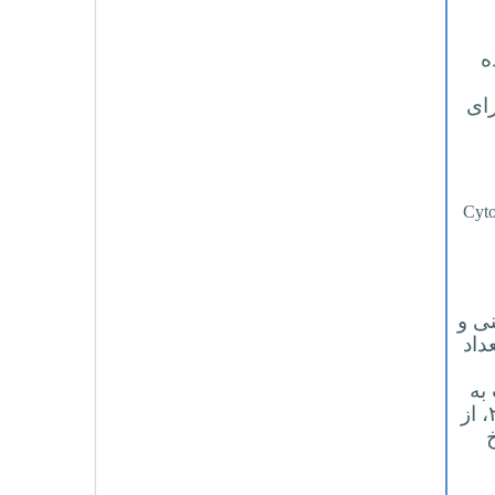
ده
ای
Cyto
ی و
داد
به
، علاوه بر کروموزوم ۲۱، از
خ