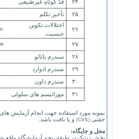
۲۴
قدّ کوتاهِ غیرطبیعی
۲۵
تأخیر تکلم
اختلالات تکوین
m
۲۶
جنسیت
me
۲۷
۲۸
سندرم پاتائو
۲۹
سندرم ادوارد
۳۰
سندرم داون
۳۱
موزائیسم های سلولی
نمونه مورد استفاده جهت انجام آزمایش های
(CVS)
جفتی
و یا بافت باشد.
محل و جایگاه:
بخش ژنتیک در طبقه پنجم آزمایشگاه واقع 