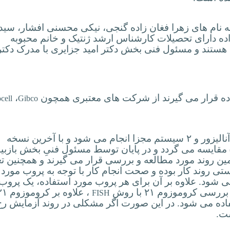
دارای ۶ پرسنل می باشد که ۵ نفر به نام های زهرا فغان زاده گنجی، نیکی محسنی افشار، سی
ده دارای تحصیلات کارشناس ارشد ژنتیک و خانم محبوبه
تند و مسئول فنی بخش دکتر امید جزایری با مدرک دکتر
اده قرار می گیرند از شرکت های معتبری همچون
،
cell
Gibco
مطالعه لام ها جهت تهیه کاریوتایپ توسط ۲ آنالیزور و ۲ سیستم مجزا انجام می شود و با آخرین نسخه
مقایسه می گردد و در پایان توسط مسئول فنیِ بخش بازبین
ن روند مورد مطالعه و بررسی قرار می گیرند و همچنین
تع
ی روند کار بوده و صحت انجام کار با توجه به پروب مورد
 شود. علاوه بر آن برای هر پروب مورد استفاده، یک پروب 
 کروموزوم ۲۱ با روش
FISH
 همزمان استفاده می شود. در این صورت اگر مشکلی در روند آزمایش ر
شت.