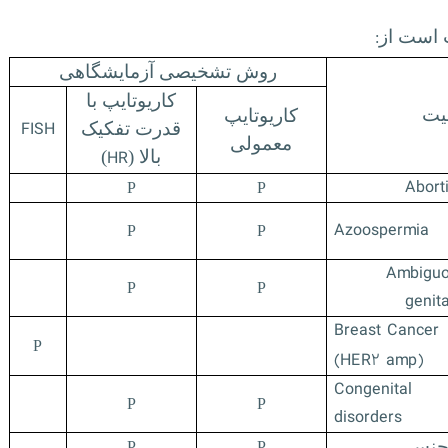
 است از
:
روش تشخیصی آزمایشگاهی
کاریوتایپ با
یت
کاریوتایپ
FISH
قدرت تفکیک
معمولی
HR
بالا (
)
Abort
P
P
Azoospermia
P
P
Ambigu
P
P
genita
Breast Cancer
P
(HER۲ amp)
Congenital
P
P
disorders
 جنسی
P
P