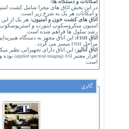
امکانات و دستگاه ها:
در این بخش اتاق های مجزا شامل کشت ام
و امکانات هر یک به شرح زیر است.
اتاق های کشت خون و امنیون:
هر یک از این 
امنیون میکروسکوپ اینورت و استریوسکوپ نی
رشد سلول ها فراهم شده است.
اتاق
:
این اتاق مجهز به دستگاه هیبریدایز
FISH
مراحل
میسر می گردد.
FISH
اتاق آنالیز:
این اتاق دارای تجهیزاتی نظیر م
افزار معتبر
بوده و 
(applied specteral imaging) ASI
است.
گالری