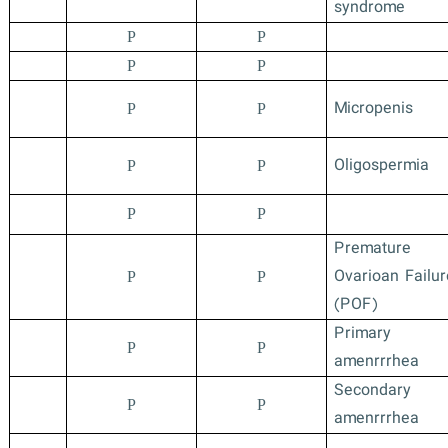
syndrome
P
P
P
P
Micropenis
P
P
Oligospermia
P
P
P
P
Premature
Ovarioan Failur
P
P
(POF)
Primary
P
P
amenrrrhea
Secondary
P
P
amenrrrhea