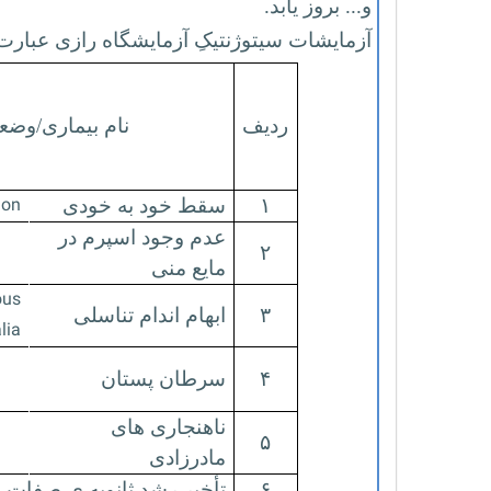
و... بروز یابد.
آزمایشات سیتوژنتیکِ آزمایشگاه رازی عبارت
ردیف
نام بیماری/وضع
ion
۱
سقط خود به خودی
عدم وجود اسپرم در
۲
مایع منی
ous
۳
ابهام اندام تناسلی
lia
۴
سرطان پستان
ناهنجاری های
۵
مادرزادی
۶
تأخیر رشد ثانویه ی صفات