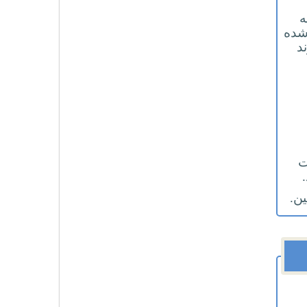
ه
شده
د
ت
ین.