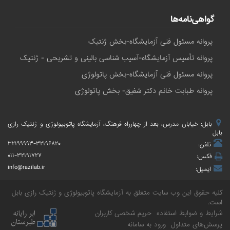
گواهی‌نامه‌ها
پروانه مسئول فنی آزمایشگاه-بخش ژنتیک
پروانه تأسیس آزمایشگاه-آسیب شناسی بالینی و تشریحی - ژنتیک
پروانه مسئول فنی آزمایشگاه-بخش پاتولوژی
پروانه طبابت خانم دکتر شفیق- بخش پاتولوژی
بابل: خیابان مدرس، بعد از چهارراه فرهنگ، آزمایشگاه پاتوبیولوژی و ژنتیک رازی
بابل
۳۲۱۹۹۹۹۳-۳۲۱۹۶۸۲۰
تلفن:
۰۱۱-۳۲۱۹۱۷۲۷
فکس:
info@razilab.ir
ایمیل:
کلیه حقوق این وب سایت متعلق به
آزمایشگاه پاتوبیولوژی و ژنتیک رازی بابل
است.
شرایط و ضوابط استفاده
حریم شخصی کاربران
پرسش‌های متداول
ورود به سامانه