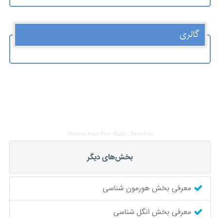
گالری
Shortcut keys: Prev=Right , Next=Left
بخش‌های دیگر
معرفی بخش هورمون شناسی
معرفی بخش انگل شناسی