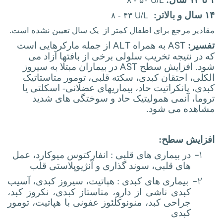
۸ - ۵۰ U/L
۱۴ سال و بالاتر:
۸ - ۴۳ U/L
مقادیر مرجع برای اطفال کمتر از یک سال تعیین نشده است.
ALT
AST
تفسیر:
به همراه
از جمله مارکرهایی است
که در نتیجه تخریب سلولی برخی از بافتها آزاد می
AST
شود. افزایش سطح
در بیماران مبتلا به سیروز
الکلی، احتقان کبدی، سکته قلبی، تومور متاستاتیک
کبدی، پانکراتیت حاد، بیماریهای عضلانی- اسکلتی یا
تروما، آنمی همولیتیک حاد و سوختگی های شدید
مشاهده می شود.
افزایش سطح:
۱-
در بیماری های قلبی : انفارکتوس میوکارد، عمل
های قلبی، سوند گذاری و آنژیوپلاستی قلب
۲-
بیماری های کبدی : هپاتیت، سیروز کبدی، آسیب
کبدی ناشی از دارو، متاستاز کبدی، نکروز کبد،
جراحی کبد، منونوکلئوز عفونی با هپاتیت، تومور
کبدی