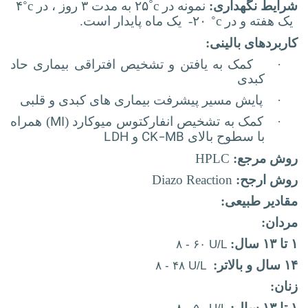
◦
◦
شرایط نگهداری:
نمونه در
c
۲۵ به مدت
۳ روز ، در
c
۴
◦
یک هفته و در
c
۲۰- یک ماه پایدار است.
کاربردهای بالینی:
·
کمک به یافتن و تشخیص افتراقی بیماری حاد
کبدی
·
پایش مسیر پیشرفت بیماری های کبدی و قلبی
MI
·
کمک به تشخیص انفارکتوس میوکارد (
) همراه
LDH
CK-MB
با سطوح بالای
و
روش مرجع:
HPLC
روش ارجح:
Diazo Reaction
مقادیر طبیعی:
مردان:
۱ تا ۱۳ سال:
۸ - ۶۰ U/L
۱۴ سال و بالاتر:
۸ - ۴۸ U/L
زنان:
۱ تا ۱۳ سال: