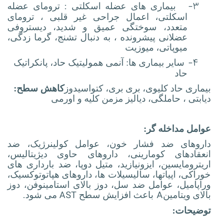
۳-
بیماری های عضله اسکلتی : ترومای عضله
اسکلتی، اعمال جراحی غیر قلبی ، ترومای
متعدد، سوختگی عمیق و شدید، دیستروفی
عضلانی پیشرونده ، به دنبال تشنج، گرما زدگی،
میوپاتی، میوزیت
۴-
سایر بیماری ها: آنمی همولیتیک حاد، پانکراتیک
حاد
بیماری حاد کلیوی، بری بری، کتواسیدوز
کاهش سطح:
دیابتی ، حاملگی، دیالیز مزمن کلیه و اورمی
عوامل مداخله گر:
داروهای ضد فشار خون، عوامل کولینرژیک، ضد
انعقادهای کومارینی، داروهای حاوی دیژیتالیس،
اریترومایسین، ایزونیازید، متیل دوپا، ضد بارداری های
خوراکی، اپیاتها، سالیسیلات ها، داروهای هپاتوتوکسیک،
وراپامیل، عوامل ضد سل، دوز بالای استامینوفن، دوز
AST
A
بالای ویتامین
باعث افزایش سطح
می شود.
توضیحات: